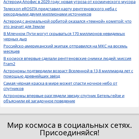
Астероид Апофис в 2029 году: новая угроза от космического мусора
Телескоп eROSITA представил карту рентгеновского неба с
рекордными двумя миллионами источников
Астероид с аномальной орбитой оказался «темной» кометой: что
это значит для Земли
В Млечном Пути могут скрываться 170 миллионов невидимых
черных дыр
Российско-американский экипаж отправился на МКС на восемь
месяцев
В космосе впервые сделали рентгеновские снимки людей: миссия
Fram2
Астрономы подтвердили возраст Вселенной в 13,8 миллиарда лет с
помощью древнейших звёзд
Самая чёрная краска в мире может спасти ночное небо от
спутников
Астрономы впервые разглядели звезду-спутник Бетельгейзе и
объяснили её загадочное поведение
Мир космоса в социальных сетях.
Присоединяйся!