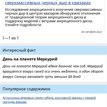
сверхмассивных черных дыр в квазарах
Исследование аккреционного излучения сверхмассивных
черных дыр в центрах квазаров обнаружило отклонения
от традиционной теории аккреционного диска в
поддержку моделей с ветрами аккреционного диска.
Узнайте подробности.
09 ОКТЯБРЯ 2023
1—1 из 1
Интересный факт
День на планете Меркурий
День на планете Меркурий вдвое длиннее чем год. Меркурий
вращается вокруг своей оси очень медленно, а один оборот
вокруг Солнца занимает чуть меньше 88 дней
Популярное содержимое
Астрономы впервые сняли гибель массивной звезды с первой
секунды взрыва