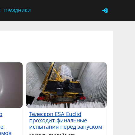
К
ПРАЗДНИКИ
о
Телескоп ESA Euclid
проходит финальные
е,
испытания перед запуском
омов