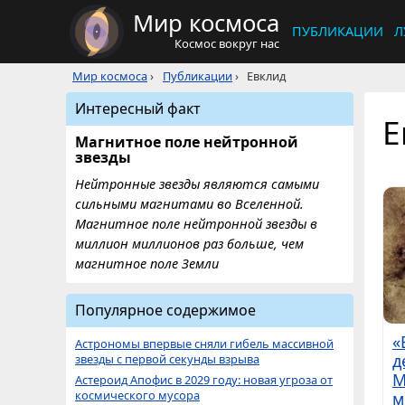
Мир космоса
ПУБЛИКАЦИИ
Л
Космос вокруг нас
Мир космоса
›
Публикации
›
Евклид
Интересный факт
Е
Магнитное поле нейтронной
звезды
Нейтронные звезды являются самыми
сильными магнитами во Вселенной.
Магнитное поле нейтронной звезды в
миллион миллионов раз больше, чем
магнитное поле Земли
Популярное содержимое
«
Астрономы впервые сняли гибель массивной
д
звезды с первой секунды взрыва
М
Астероид Апофис в 2029 году: новая угроза от
космического мусора
м