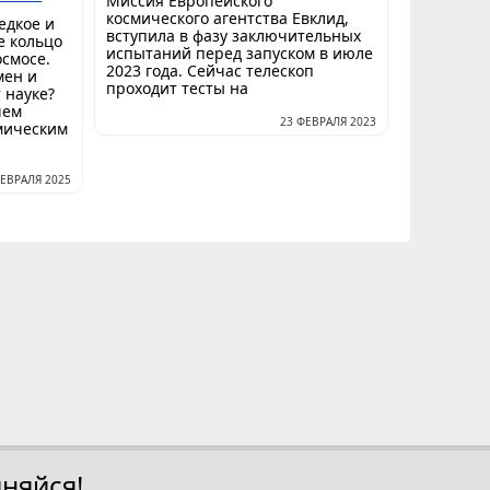
Миссия Европейского
космического агентства Евклид,
едкое и
вступила в фазу заключительных
е кольцо
испытаний перед запуском в июле
смосе.
2023 года. Сейчас телескоп
мен и
проходит тесты на
 науке?
шем
23 ФЕВРАЛЯ 2023
мическим
ФЕВРАЛЯ 2025
няйся!