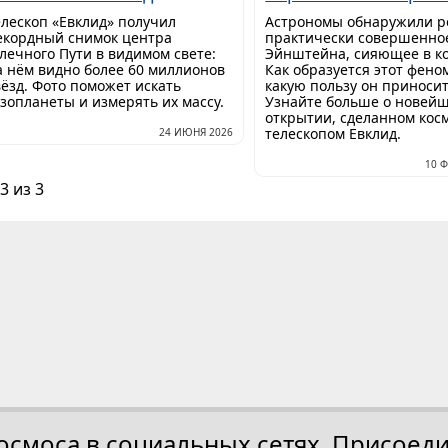
елескоп «Евклид» получил
Астрономы обнаружили р
екордный снимок центра
практически совершенно
лечного Пути в видимом свете:
Эйнштейна, сияющее в ко
а нём видно более 60 миллионов
Как образуется этот фено
вёзд. Фото поможет искать
какую пользу он приносит
кзопланеты и измерять их массу.
Узнайте больше о новей
открытии, сделанном кос
телескопом Евклид.
24 ИЮНЯ 2026
10 
3 из 3
осмоса в социальных сетях. Присоеди