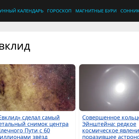
УННЫЙ КАЛЕНДАРЬ
ГОРОСКОП
МАГНИТНЫЕ БУРИ
СОННИ
вклид
Евклид» сделал самый
Совершенное кольц
етальный снимок центра
Эйнштейна: редкое
лечного Пути с 60
космическое явлени
иллионами звёзд
поразившее астрон