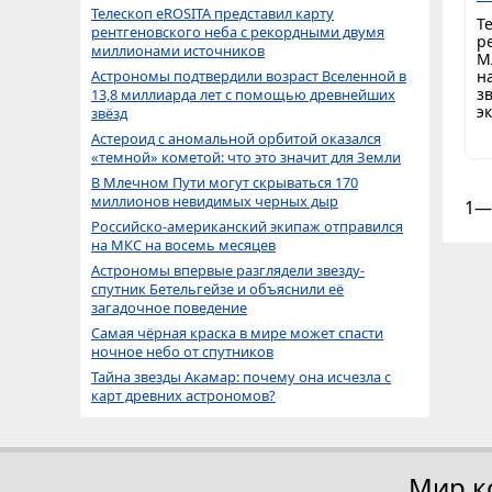
Телескоп eROSITA представил карту
Т
рентгеновского неба с рекордными двумя
р
миллионами источников
М
н
Астрономы подтвердили возраст Вселенной в
з
13,8 миллиарда лет с помощью древнейших
э
звёзд
Астероид с аномальной орбитой оказался
«темной» кометой: что это значит для Земли
В Млечном Пути могут скрываться 170
миллионов невидимых черных дыр
1—
Российско-американский экипаж отправился
на МКС на восемь месяцев
Астрономы впервые разглядели звезду-
спутник Бетельгейзе и объяснили её
загадочное поведение
Самая чёрная краска в мире может спасти
ночное небо от спутников
Тайна звезды Акамар: почему она исчезла с
карт древних астрономов?
Мир к