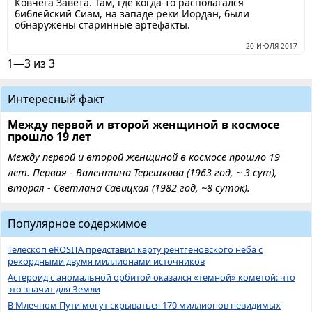
Ковчега Завета. Там, где когда-то располагался
библейский Сиам, на западе реки Иордан, были
обнаружены старинные артефакты.
20 ИЮЛЯ 2017
1—3 из 3
Интересный факт
Между первой и второй женщиной в космосе
прошло 19 лет
Между первой и второй женщиной в космосе прошло 19
лет. Первая - Валентина Терешкова (1963 год, ~ 3 сут),
вторая - Светлана Савицкая (1982 год, ~8 суток).
Популярное содержимое
Телескоп eROSITA представил карту рентгеновского неба с
рекордными двумя миллионами источников
Астероид с аномальной орбитой оказался «темной» кометой: что
это значит для Земли
В Млечном Пути могут скрываться 170 миллионов невидимых