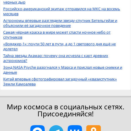
черных дыр
Российско-американский экипаж отправился на МКС на восемь
месяцев
Астрономы впервые разглядели звезду-спутник Бетельгейзе и
объяснили её загадочное поведение
Самая чёрная краска в мире может спасти ночное небо от
спутников
«Вояджер-1»: почти 50 лет в пути, а до 1 светового дня ещё не
долетел
Тайна звезды Акамар: почему она исчезла с карт древних
астрономов?
Зонд NASA Psyche разогнался у Марса и прислал новые снимки и
данные
Китай впервые сфотографировал загадочный «квазиспутник»
Земли Камоалева
Мир космоса в социальных сетях.
Присоединяйся!