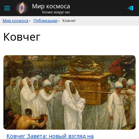
Мир космоса
Космос вокруг нас
Мир космоса
›
Публикации
›
Ковчег
Ковчег
Ковчег Завета: новый взгляд на