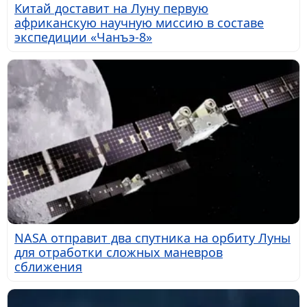
Китай доставит на Луну первую
африканскую научную миссию в составе
экспедиции «Чанъэ-8»
NASA отправит два спутника на орбиту Луны
для отработки сложных маневров
сближения