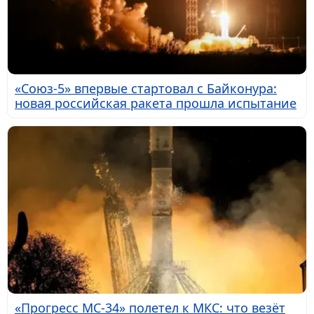
«Союз-5» впервые стартовал с Байконура:
новая российская ракета прошла испытание
«Прогресс МС-34» полетел к МКС: что везёт