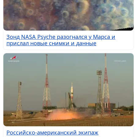
Зонд NASA Psyche разогнался у Марса и
прислал новые снимки и данные
Российско-американский экипаж