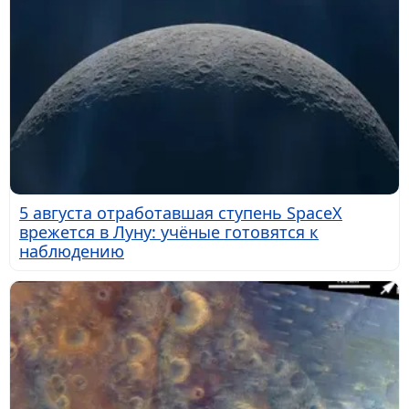
5 августа отработавшая ступень SpaceX
врежется в Луну: учёные готовятся к
наблюдению