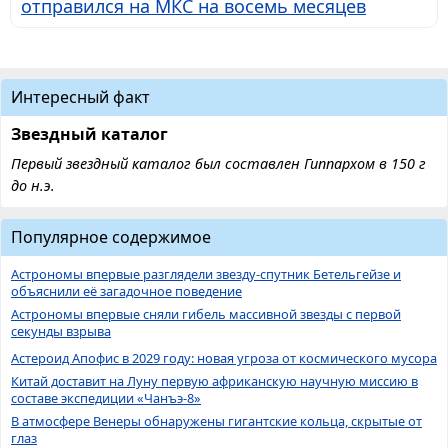
отправился на МКС на восемь месяцев
Интересный факт
Звездный каталог
Первый звездный каталог был составлен Гиппархом в 150 г
до н.э.
Популярное содержимое
Астрономы впервые разглядели звезду-спутник Бетельгейзе и
объяснили её загадочное поведение
Астрономы впервые сняли гибель массивной звезды с первой
секунды взрыва
Астероид Апофис в 2029 году: новая угроза от космического мусора
Китай доставит на Луну первую африканскую научную миссию в
составе экспедиции «Чанъэ-8»
В атмосфере Венеры обнаружены гигантские кольца, скрытые от
глаз