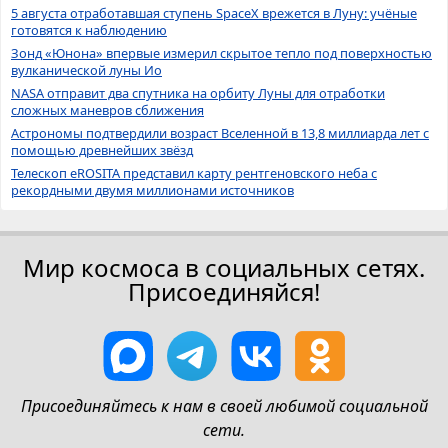
5 августа отработавшая ступень SpaceX врежется в Луну: учёные
готовятся к наблюдению
Зонд «Юнона» впервые измерил скрытое тепло под поверхностью
вулканической луны Ио
NASA отправит два спутника на орбиту Луны для отработки
сложных маневров сближения
Астрономы подтвердили возраст Вселенной в 13,8 миллиарда лет с
помощью древнейших звёзд
Телескоп eROSITA представил карту рентгеновского неба с
рекордными двумя миллионами источников
Мир космоса в социальных сетях.
Присоединяйся!
Присоединяйтесь к нам в своей любимой социальной
сети.