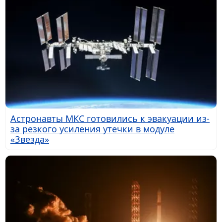
Астронавты МКС готовились к эвакуации из-
за резкого усиления утечки в модуле
«Звезда»