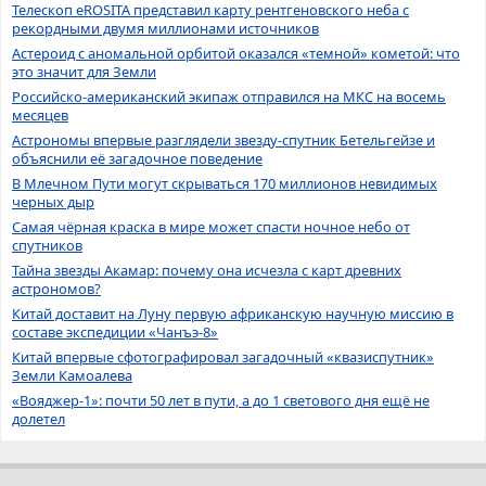
Телескоп eROSITA представил карту рентгеновского неба с
рекордными двумя миллионами источников
Астероид с аномальной орбитой оказался «темной» кометой: что
это значит для Земли
Российско-американский экипаж отправился на МКС на восемь
месяцев
Астрономы впервые разглядели звезду-спутник Бетельгейзе и
объяснили её загадочное поведение
В Млечном Пути могут скрываться 170 миллионов невидимых
черных дыр
Самая чёрная краска в мире может спасти ночное небо от
спутников
Тайна звезды Акамар: почему она исчезла с карт древних
астрономов?
Китай доставит на Луну первую африканскую научную миссию в
составе экспедиции «Чанъэ-8»
Китай впервые сфотографировал загадочный «квазиспутник»
Земли Камоалева
«Вояджер-1»: почти 50 лет в пути, а до 1 светового дня ещё не
долетел