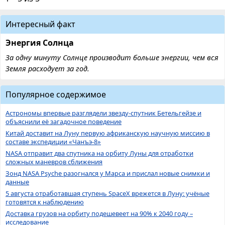
Интересный факт
Энергия Солнца
За одну минуту Солнце производит больше энергии, чем вся
Земля расходует за год.
Популярное содержимое
Астрономы впервые разглядели звезду-спутник Бетельгейзе и
объяснили её загадочное поведение
Китай доставит на Луну первую африканскую научную миссию в
составе экспедиции «Чанъэ-8»
NASA отправит два спутника на орбиту Луны для отработки
сложных маневров сближения
Зонд NASA Psyche разогнался у Марса и прислал новые снимки и
данные
5 августа отработавшая ступень SpaceX врежется в Луну: учёные
готовятся к наблюдению
Доставка грузов на орбиту подешевеет на 90% к 2040 году –
исследование