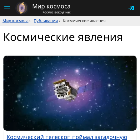
Мир космоса
Космос вокруг нас
Мир космоса
›
Публикации
›
Космические явления
Космические явления
Космический телескоп поймал загадочную