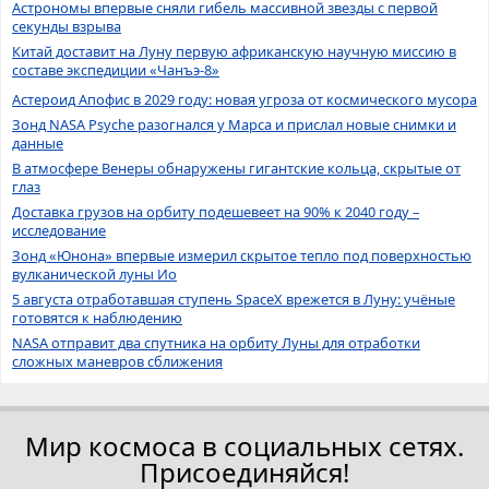
Астрономы впервые сняли гибель массивной звезды с первой
секунды взрыва
Китай доставит на Луну первую африканскую научную миссию в
составе экспедиции «Чанъэ-8»
Астероид Апофис в 2029 году: новая угроза от космического мусора
Зонд NASA Psyche разогнался у Марса и прислал новые снимки и
данные
В атмосфере Венеры обнаружены гигантские кольца, скрытые от
глаз
Доставка грузов на орбиту подешевеет на 90% к 2040 году –
исследование
Зонд «Юнона» впервые измерил скрытое тепло под поверхностью
вулканической луны Ио
5 августа отработавшая ступень SpaceX врежется в Луну: учёные
готовятся к наблюдению
NASA отправит два спутника на орбиту Луны для отработки
сложных маневров сближения
Мир космоса в социальных сетях.
Присоединяйся!