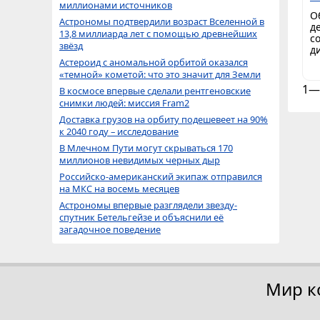
миллионами источников
О
Астрономы подтвердили возраст Вселенной в
д
13,8 миллиарда лет с помощью древнейших
с
звёзд
д
Астероид с аномальной орбитой оказался
«темной» кометой: что это значит для Земли
1—
В космосе впервые сделали рентгеновские
снимки людей: миссия Fram2
Доставка грузов на орбиту подешевеет на 90%
к 2040 году – исследование
В Млечном Пути могут скрываться 170
миллионов невидимых черных дыр
Российско-американский экипаж отправился
на МКС на восемь месяцев
Астрономы впервые разглядели звезду-
спутник Бетельгейзе и объяснили её
загадочное поведение
Мир к