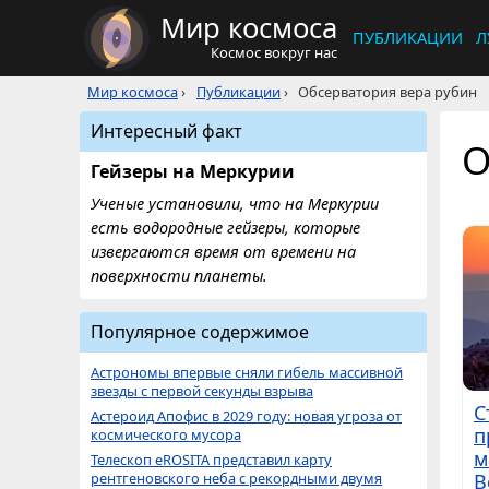
Мир космоса
ПУБЛИКАЦИИ
Л
Космос вокруг нас
Мир космоса
›
Публикации
›
Обсерватория вера рубин
Интересный факт
О
Гейзеры на Меркурии
Ученые установили, что на Меркурии
есть водородные гейзеры, которые
извергаются время от времени на
поверхности планеты.
Популярное содержимое
Астрономы впервые сняли гибель массивной
звезды с первой секунды взрыва
С
Астероид Апофис в 2029 году: новая угроза от
п
космического мусора
м
Телескоп eROSITA представил карту
В
рентгеновского неба с рекордными двумя