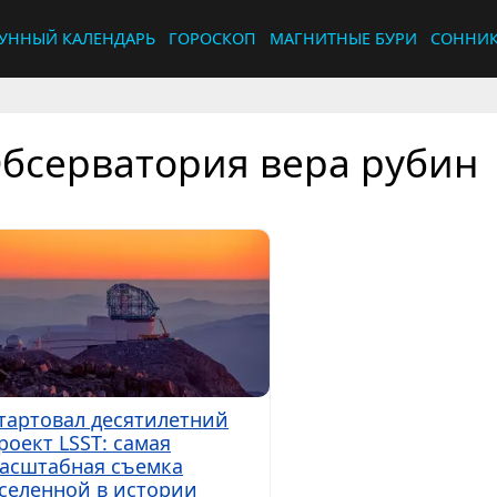
УННЫЙ КАЛЕНДАРЬ
ГОРОСКОП
МАГНИТНЫЕ БУРИ
СОННИ
бсерватория вера рубин
тартовал десятилетний
роект LSST: самая
асштабная съемка
селенной в истории