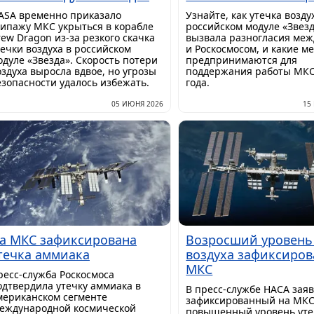
ASA временно приказало
Узнайте, как утечка возду
кипажу МКС укрыться в корабле
российском модуле «Звез
rew Dragon из-за резкого скачка
вызвала разногласия меж
течки воздуха в российском
и Роскосмосом, и какие м
одуле «Звезда». Скорость потери
предпринимаются для
оздуха выросла вдвое, но угрозы
поддержания работы МКС
езопасности удалось избежать.
года.
05 ИЮНЯ 2026
15
а МКС зафиксирована
Возросший уровень
течка аммиака
воздуха зафиксиров
МКС
ресс-служба Роскосмоса
одтвердила утечку аммиака в
В пресс-службе НАСА зая
мериканском сегменте
зафиксированный на МК
еждународной космической
повышенный уровень уте