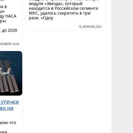
модуля «Звезда», который
ха в
находится в Российском сегменте
да»
МКС, удалось сократить в три
ду НАСА
раза. «Одну
еры
16 АПРЕЛЯ 2021
 до 2030
 НОЯБРЯ 2024
 утечки
ан на
вили что
С
чки