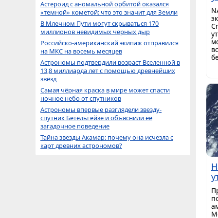
Астероид с аномальной орбитой оказался
N
«темной» кометой: что это значит для Земли
э
В Млечном Пути могут скрываться 170
C
миллионов невидимых черных дыр
у
м
Российско-американский экипаж отправился
в
на МКС на восемь месяцев
б
Астрономы подтвердили возраст Вселенной в
13,8 миллиарда лет с помощью древнейших
звёзд
Самая чёрная краска в мире может спасти
ночное небо от спутников
Астрономы впервые разглядели звезду-
спутник Бетельгейзе и объяснили её
загадочное поведение
Тайна звезды Акамар: почему она исчезла с
карт древних астрономов?
Н
у
П
п
а
М