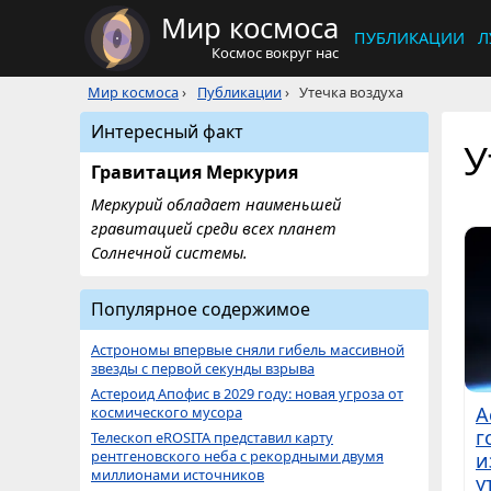
Мир космоса
ПУБЛИКАЦИИ
Л
Космос вокруг нас
Мир космоса
›
Публикации
›
Утечка воздуха
Интересный факт
У
Гравитация Меркурия
Меркурий обладает наименьшей
гравитацией среди всех планет
Солнечной системы.
Популярное содержимое
Астрономы впервые сняли гибель массивной
звезды с первой секунды взрыва
Астероид Апофис в 2029 году: новая угроза от
А
космического мусора
г
Телескоп eROSITA представил карту
рентгеновского неба с рекордными двумя
и
миллионами источников
у