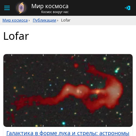
Мир космоса
Космос вокруг нас
Мир космоса
›
Публикации
›
Lofar
Lofar
Галактика в форме лука и стрелы: астрономы