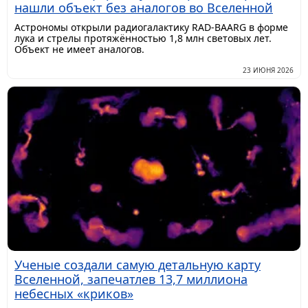
нашли объект без аналогов во Вселенной
Астрономы открыли радиогалактику RAD-BAARG в форме
лука и стрелы протяжённостью 1,8 млн световых лет.
Объект не имеет аналогов.
23 ИЮНЯ 2026
Ученые создали самую детальную карту
Вселенной, запечатлев 13,7 миллиона
небесных «криков»