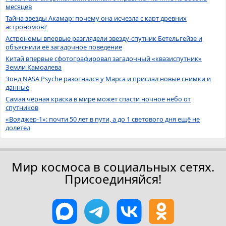
месяцев
Тайна звезды Акамар: почему она исчезла с карт древних
астрономов?
Астрономы впервые разглядели звезду-спутник Бетельгейзе и
объяснили её загадочное поведение
Китай впервые сфотографировал загадочный «квазиспутник»
Земли Камоалева
Зонд NASA Psyche разогнался у Марса и прислал новые снимки и
данные
Самая чёрная краска в мире может спасти ночное небо от
спутников
«Вояджер-1»: почти 50 лет в пути, а до 1 светового дня ещё не
долетел
Мир космоса в социальных сетях.
Присоединяйся!