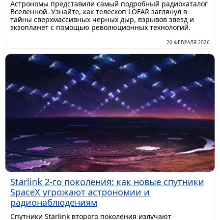
Астрономы представили самый подробный радиокаталог
Вселенной. Узнайте, как телескоп LOFAR заглянул в
тайны сверхмассивных черных дыр, взрывов звезд и
экзопланет с помощью революционных технологий.
20 ФЕВРАЛЯ 2026
Starlink 2-го поколения: как новые спутники
SpaceX угрожают астрономии и
радионаблюдениям
Спутники Starlink второго поколения излучают