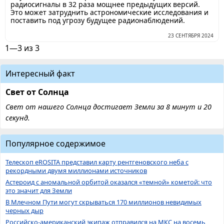
радиосигналы в 32 раза мощнее предыдущих версий.
Это может затруднить астрономические исследования и
поставить под угрозу будущее радионаблюдений.
23 СЕНТЯБРЯ 2024
1—3 из 3
Интересный факт
Свет от Солнца
Свет от нашего Солнца достигает Земли за 8 минут и 20
секунд.
Популярное содержимое
Телескоп eROSITA представил карту рентгеновского неба с
рекордными двумя миллионами источников
Астероид с аномальной орбитой оказался «темной» кометой: что
это значит для Земли
В Млечном Пути могут скрываться 170 миллионов невидимых
черных дыр
Российско-американский экипаж отправился на МКС на восемь