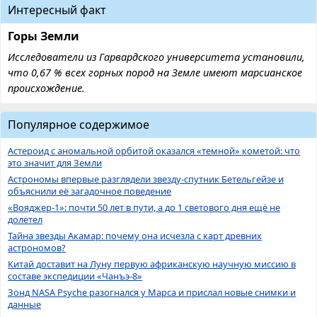
Интересный факт
Горы Земли
Исследователи из Гарвардского университета установили,
что 0,67 % всех горных пород на Земле имеют марсианское
происхождение.
Популярное содержимое
Астероид с аномальной орбитой оказался «темной» кометой: что
это значит для Земли
Астрономы впервые разглядели звезду-спутник Бетельгейзе и
объяснили её загадочное поведение
«Вояджер-1»: почти 50 лет в пути, а до 1 светового дня ещё не
долетел
Тайна звезды Акамар: почему она исчезла с карт древних
астрономов?
Китай доставит на Луну первую африканскую научную миссию в
составе экспедиции «Чанъэ-8»
Зонд NASA Psyche разогнался у Марса и прислал новые снимки и
данные