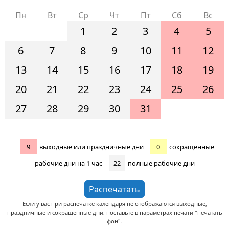
Пн
Вт
Ср
Чт
Пт
Сб
Вс
1
2
3
4
5
6
7
8
9
10
11
12
13
14
15
16
17
18
19
20
21
22
23
24
25
26
27
28
29
30
31
9
выходные или праздничные дни
0
сокращенные
рабочие дни на 1 час
22
полные рабочие дни
Если у вас при распечатке календаря не отображаются выходные,
праздничные и сокращенные дни, поставьте в параметрах печати "печатать
фон".