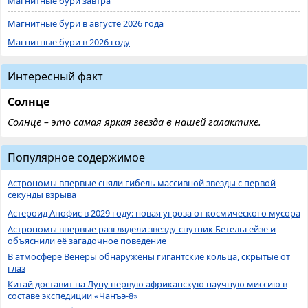
Магнитные бури завтра
Магнитные бури в августе 2026 года
Магнитные бури в 2026 году
Интересный факт
Солнце
Солнце – это самая яркая звезда в нашей галактике.
Популярное содержимое
Астрономы впервые сняли гибель массивной звезды с первой
секунды взрыва
Астероид Апофис в 2029 году: новая угроза от космического мусора
Астрономы впервые разглядели звезду-спутник Бетельгейзе и
объяснили её загадочное поведение
В атмосфере Венеры обнаружены гигантские кольца, скрытые от
глаз
Китай доставит на Луну первую африканскую научную миссию в
составе экспедиции «Чанъэ-8»