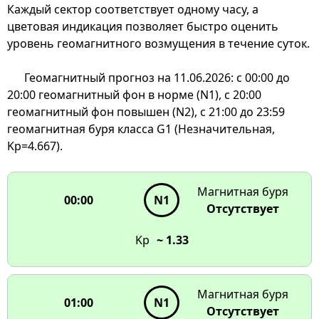
Каждый сектор соответствует одному часу, а
цветовая индикация позволяет быстро оценить
уровень геомагнитного возмущения в течение суток.
Геомагнитный прогноз на 11.06.2026: с 00:00 до
20:00 геомагнитный фон в норме (N1), с 20:00
00:00
геомагнитный фон повышен (N2), с 21:00 до 23:59
23:00
01:00
G1
N1
22:00
02:00
геомагнитная буря класса G1 (Незначительная,
G1
N1
Kp=4.667).
21:00
03:00
G1
N1
N2
N1
20:00
Магнитная буря
00:00
N1
N1
N1
Отсутствует
19:00
N1
Геомагнитная активность
Kp
~ 1.33
в течение 24 часов
18:00
Наведите на сектор
N1
чтобы увидеть детали
Магнитная буря
17:00
N1
N1
01:00
N1
Отсутствует