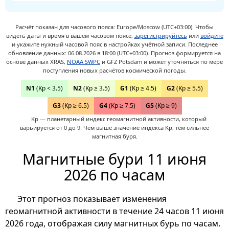
Расчёт показан для часового пояса: Europe/Moscow (UTC+03:00).
Чтобы
видеть даты и время в вашем часовом поясе,
зарегистрируйтесь
или
войдите
и укажите нужный часовой пояс в настройках учётной записи.
Последнее
обновление данных: 06.08.2026 в 18:00 (UTC+03:00). Прогноз формируется на
основе данных XRAS,
NOAA SWPC
и GFZ Potsdam и может уточняться по мере
поступления новых расчётов космической погоды.
N1
(Kp < 3.5)
N2
(Kp ≥ 3.5)
G1
(Kp ≥ 4.5)
G2
(Kp ≥ 5.5)
G3
(Kp ≥ 6.5)
G4
(Kp ≥ 7.5)
G5
(Kp ≥ 9)
Kp — планетарный индекс геомагнитной активности, который
варьируется от 0 до 9. Чем выше значение индекса Kp, тем сильнее
магнитная буря.
Магнитные бури 11 июня
2026 по часам
Этот прогноз показывает изменения
геомагнитной активности в течение 24 часов 11 июня
2026 года, отображая силу магнитных бурь по часам.