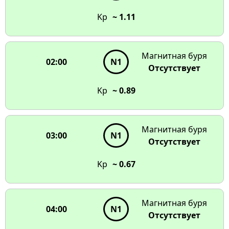
N1
N1
16:00
Kp
~ 1.11
N1
N1
15:00
09:00
N1
N1
N1
N1
14:00
10:00
Магнитная буря
13:00
11:00
02:00
N1
12:00
Отсутствует
Kp
~ 0.89
Магнитная буря
03:00
N1
Отсутствует
Kp
~ 0.67
Магнитная буря
04:00
N1
Отсутствует