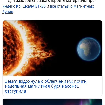
Для базовой справки откройте материалы про
индекс Kp
,
шкалу G1-G5
и
все статьи о магнитных
бурях
.
Земля вздохнула с облегчением: почти
недельная магнитная буря наконец
отступила