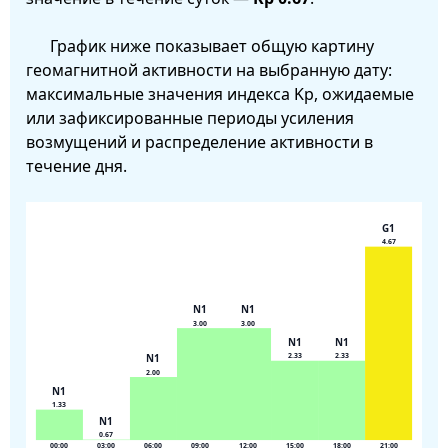
График ниже показывает общую картину
геомагнитной активности на выбранную дату:
максимальные значения индекса Kp, ожидаемые
или зафиксированные периоды усиления
возмущений и распределение активности в
течение дня.
G1
4.67
N1
N1
3.00
3.00
N1
N1
N1
2.33
2.33
2.00
N1
1.33
N1
0.67
00:00
03:00
06:00
09:00
12:00
15:00
18:00
21:00