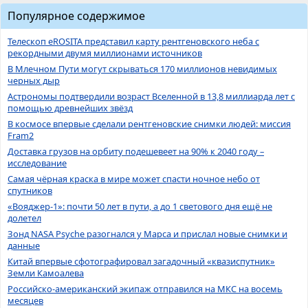
Популярное содержимое
Телескоп eROSITA представил карту рентгеновского неба с
рекордными двумя миллионами источников
В Млечном Пути могут скрываться 170 миллионов невидимых
черных дыр
Астрономы подтвердили возраст Вселенной в 13,8 миллиарда лет с
помощью древнейших звёзд
В космосе впервые сделали рентгеновские снимки людей: миссия
Fram2
Доставка грузов на орбиту подешевеет на 90% к 2040 году –
исследование
Самая чёрная краска в мире может спасти ночное небо от
спутников
«Вояджер-1»: почти 50 лет в пути, а до 1 светового дня ещё не
долетел
Зонд NASA Psyche разогнался у Марса и прислал новые снимки и
данные
Китай впервые сфотографировал загадочный «квазиспутник»
Земли Камоалева
Российско-американский экипаж отправился на МКС на восемь
месяцев