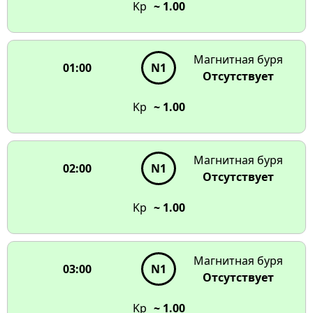
Kp
~ 1.00
чтобы увидеть детали
17:00
G2
N1
Магнитная буря
G1
N1
16:00
01:00
N1
Отсутствует
N2
N1
15:00
09:00
N1
N1
Kp
~ 1.00
N1
N1
14:00
10:00
13:00
11:00
12:00
Магнитная буря
02:00
N1
Отсутствует
Kp
~ 1.00
Магнитная буря
03:00
N1
Отсутствует
Kp
~ 1.00