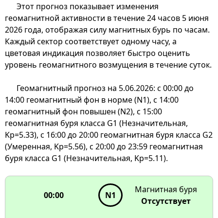
Этот прогноз показывает изменения
геомагнитной активности в течение 24 часов 5 июня
2026 года, отображая силу магнитных бурь по часам.
Каждый сектор соответствует одному часу, а
цветовая индикация позволяет быстро оценить
уровень геомагнитного возмущения в течение суток.
Геомагнитный прогноз на 5.06.2026: с 00:00 до
14:00 геомагнитный фон в норме (N1), с 14:00
00:00
геомагнитный фон повышен (N2), с 15:00
23:00
01:00
G1
N1
22:00
02:00
геомагнитная буря класса G1 (Незначительная,
G1
N1
Kp=5.33), с 16:00 до 20:00 геомагнитная буря класса G2
21:00
03:00
G1
N1
(Умеренная, Kp=5.56), с 20:00 до 23:59 геомагнитная
G1
N1
буря класса G1 (Незначительная, Kp=5.11).
20:00
G2
N1
19:00
Магнитная буря
00:00
N1
G2
Геомагнитная активность
Отсутствует
в течение 24 часов
18:00
Наведите на сектор
G2