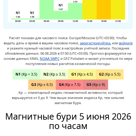
2.33
N1
1.67
N1
N1
1.00
1.00
00:00
03:00
06:00
09:00
12:00
15:00
18:00
21:00
Расчёт показан для часового пояса: Europe/Moscow (UTC+03:00).
Чтобы
видеть даты и время в вашем часовом поясе,
зарегистрируйтесь
или
войдите
и укажите нужный часовой пояс в настройках учётной записи.
Последнее
обновление данных: 06.08.2026 в 07:00 (UTC+03:00). Прогноз формируется на
основе данных XRAS,
NOAA SWPC
и GFZ Potsdam и может уточняться по мере
поступления новых расчётов космической погоды.
N1
(Kp < 3.5)
N2
(Kp ≥ 3.5)
G1
(Kp ≥ 4.5)
G2
(Kp ≥ 5.5)
G3
(Kp ≥ 6.5)
G4
(Kp ≥ 7.5)
G5
(Kp ≥ 9)
Kp — планетарный индекс геомагнитной активности, который
варьируется от 0 до 9. Чем выше значение индекса Kp, тем сильнее
магнитная буря.
Магнитные бури 5 июня 2026
по часам