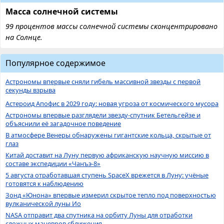
Масса солнечной системы
99 процентов массы солнечной системы сконцентрировано
на Солнце.
Популярное содержимое
Астрономы впервые сняли гибель массивной звезды с первой
секунды взрыва
Астероид Апофис в 2029 году: новая угроза от космического мусора
Астрономы впервые разглядели звезду-спутник Бетельгейзе и
объяснили её загадочное поведение
В атмосфере Венеры обнаружены гигантские кольца, скрытые от
глаз
Китай доставит на Луну первую африканскую научную миссию в
составе экспедиции «Чанъэ-8»
5 августа отработавшая ступень SpaceX врежется в Луну: учёные
готовятся к наблюдению
Зонд «Юнона» впервые измерил скрытое тепло под поверхностью
вулканической луны Ио
NASA отправит два спутника на орбиту Луны для отработки
сложных маневров сближения