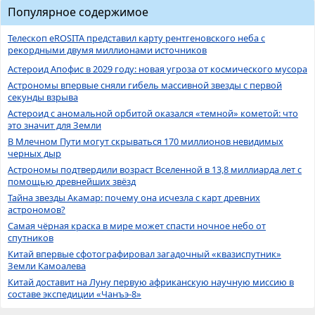
Популярное содержимое
Телескоп eROSITA представил карту рентгеновского неба с
рекордными двумя миллионами источников
Астероид Апофис в 2029 году: новая угроза от космического мусора
Астрономы впервые сняли гибель массивной звезды с первой
секунды взрыва
Астероид с аномальной орбитой оказался «темной» кометой: что
это значит для Земли
В Млечном Пути могут скрываться 170 миллионов невидимых
черных дыр
Астрономы подтвердили возраст Вселенной в 13,8 миллиарда лет с
помощью древнейших звёзд
Тайна звезды Акамар: почему она исчезла с карт древних
астрономов?
Самая чёрная краска в мире может спасти ночное небо от
спутников
Китай впервые сфотографировал загадочный «квазиспутник»
Земли Камоалева
Китай доставит на Луну первую африканскую научную миссию в
составе экспедиции «Чанъэ-8»