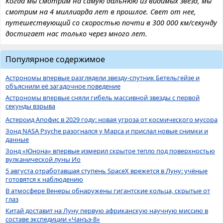
Когда мы смотрим на самую дальнюю из видимых звезд, мы
смотрим на 4 миллиарда лет в прошлое. Свет от нее,
путешествующий со скоростью почти в 300 000 км/секунду
достигает нас только через много лет.
Популярное содержимое
Астрономы впервые разглядели звезду-спутник Бетельгейзе и
объяснили её загадочное поведение
Астрономы впервые сняли гибель массивной звезды с первой
секунды взрыва
Астероид Апофис в 2029 году: новая угроза от космического мусора
Зонд NASA Psyche разогнался у Марса и прислал новые снимки и
данные
Зонд «Юнона» впервые измерил скрытое тепло под поверхностью
вулканической луны Ио
5 августа отработавшая ступень SpaceX врежется в Луну: учёные
готовятся к наблюдению
В атмосфере Венеры обнаружены гигантские кольца, скрытые от
глаз
Китай доставит на Луну первую африканскую научную миссию в
составе экспедиции «Чанъэ-8»