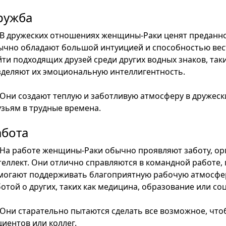
ружба
В дружеских отношениях женщины-Раки ценят преданно
ычно обладают большой интуицией и способностью вест
йти подходящих друзей среди других водных знаков, так
зделяют их эмоциональную интеллигентность.
Они создают теплую и заботливую атмосферу в дружес
узьям в трудные времена.
абота
На работе женщины-Раки обычно проявляют заботу, о
теллект. Они отлично справляются в командной работе, 
могают поддерживать благоприятную рабочую атмосферу.
ботой о других, таких как медицина, образование или со
Они старательно пытаются сделать все возможное, что
циентов или коллег.