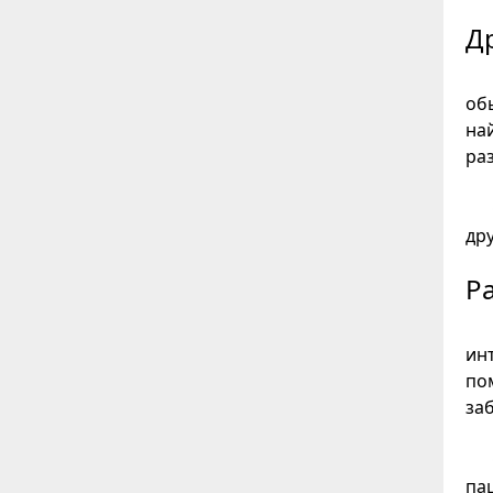
Д
об
на
ра
др
Р
ин
по
за
па