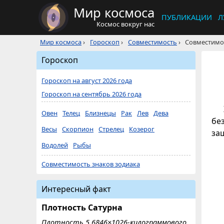
Мир космоса
ПУБЛИКАЦИИ
Л
Космос вокруг нас
Мир космоса
›
Гороскоп
›
Совместимость
›
Совместимо
Гороскоп
Гороскоп на август 2026 года
Гороскоп на сентябрь 2026 года
Овен
Телец
Близнецы
Рак
Лев
Дева
бе
Весы
Скорпион
Стрелец
Козерог
за
Водолей
Рыбы
Совместимость знаков зодиака
Интересный факт
Плотность Сатурна
Плотность 5,6846×1026-килограммового