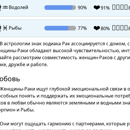
❤️
👩‍❤️‍💋‍👨

♒
Водолей
90%
91%
❤️
👩‍❤️‍💋‍👨

♓
Рыбы
77%
80%
В астрологии знак зодиака Рак ассоциируется с домом,
нщины-Раки обладают высокой чувствительностью, инт
вайте рассмотрим совместимость женщин-Раков с други
ке, дружбе и работе.
юбовь
Женщины-Раки ищут глубокой эмоциональной связи в 
особных понять и поддержать их эмоциональные потре
ков в любви обычно являются земляными и водными знака
орпион и Рыбы.
Они могут ощущать гармонию с партнерами, которые ра