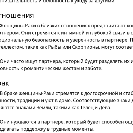
оницательность и склонность к уходу за другими.
тношения
Женщины-Раки в близких отношениях предпочитают ком
ртнером. Они стремятся к интимной и глубокой связи в
оциональную безопасность и уверенность в партнере.
теллектом, такие как Рыбы или Скорпионы, могут соответ
Они часто ищут партнера, который будет разделять их
товность к романтическим жестам и заботе.
рак
В браке женщины-Раки стремятся к долгосрочной и ста
нности, традиции и уют в доме. Соответствующие знаки
яются знаками Земли, такими как Телец и Дева.
Они нуждаются в партнере, который будет способен о
едлагать поддержку в трудные моменты.