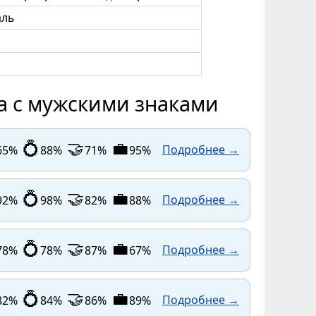
аль
 с мужскими знаками
💍
🤝
💼
Подробнее →
65%
88%
71%
95%
💍
🤝
💼
Подробнее →
92%
98%
82%
88%
💍
🤝
💼
Подробнее →
78%
78%
87%
67%
💍
🤝
💼
Подробнее →
82%
84%
86%
89%