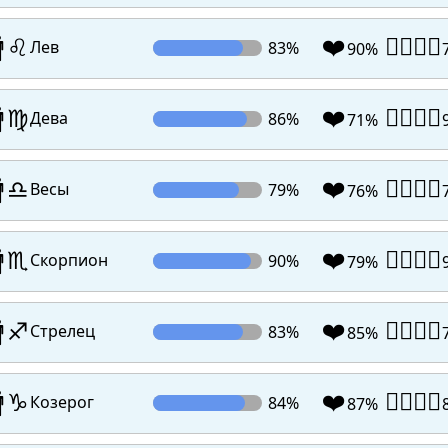
❤️
👩‍❤️‍💋‍👨

♌
Лев
83%
90%
❤️
👩‍❤️‍💋‍👨

♍
Дева
86%
71%
❤️
👩‍❤️‍💋‍👨

♎
Весы
79%
76%
❤️
👩‍❤️‍💋‍👨

♏
Скорпион
90%
79%
❤️
👩‍❤️‍💋‍👨

♐
Стрелец
83%
85%
❤️
👩‍❤️‍💋‍👨

♑
Козерог
84%
87%