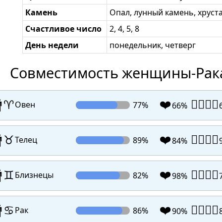
Камень
Опал, лунный камень, хруст
Счастливое число
2, 4, 5, 8
День недели
понедельник, четверг
Совместимость женщины-Рака
❤️
👩‍❤️‍💋‍👨

♈
Овен
77%
66%
❤️
👩‍❤️‍💋‍👨

♉
Телец
89%
84%
❤️
👩‍❤️‍💋‍👨

♊
Близнецы
82%
98%
❤️
👩‍❤️‍💋‍👨

♋
Рак
86%
90%