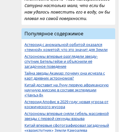
Сатурна настолько мала, что если бы
нам удалось поместить его в воду, он бы
плавал на самой поверхности.
Популярное содержимое
Астероид с аномальной орбитой оказался
«темной» кометой: что это значит для Земли
Астрономы впервые разглядели звезду-
спутник Бетельгейзе и объяснили её
загадочное поведение
Тайна звезды Акамар: почему она исчезла с
карт древних астрономов?
Китай доставит на Луну первую африканскую
научную миссию в составе экспедиции
«Чанъэ-8»
Астероид Апофис в 2029 году: новая угроза от
космического мусора
Астрономы впервые сняли гибель массивной
звезды с первой секунды взрыва
Китай впервые сфотографировал загадочный
«квазиспутник» Земли Камоалева