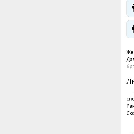


Же
Да
бра
Л
сп
Ра
Ск