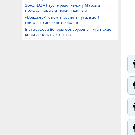
Зонд NASA Psyche разогнался у Марса и
прислал новые снимки и данные
«Вояджер-1»: почти 50 лет в пути, а до 1
светового дня ещё не долетел
В атмосфере Венеры обнаружены гигантские
кольца, скрытые от глаз



