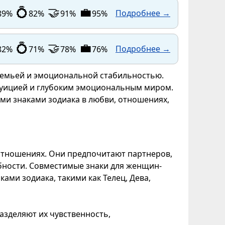
💍
🤝
💼
Подробнее →
89%
82%
91%
95%
💍
🤝
💼
Подробнее →
82%
71%
78%
76%
 семьей и эмоциональной стабильностью.
уицией и глубоким эмоциональным миром.
ми знаками зодиака в любви, отношениях,
отношениях. Они предпочитают партнеров,
бности. Совместимые знаки для женщин-
ми зодиака, такими как Телец, Дева,
зделяют их чувственность,