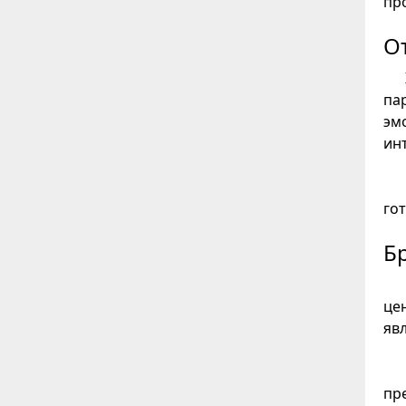
пр
О
па
эм
ин
го
Б
це
явл
пр