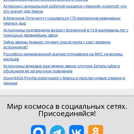
Астероид с аномальной орбитой оказался «темной» кометой: что
это значит для Земли
В Млечном Пути могут скрываться 170 миллионов невидимых
черных дыр
Астрономы подтвердили возраст Вселенной в 13,8 миллиарда лет с
помощью древнейших звёзд
Тайна звезды Акамар: почему она исчезла с карт древних
астрономов?
Российско-американский экипаж отправился на МКС на восемь
месяцев
Астрономы впервые разглядели звезду-спутник Бетельгейзе и
объяснили её загадочное поведение
Зонд NASA Psyche разогнался у Марса и прислал новые снимки и
данные
Мир космоса в социальных сетях.
Присоединяйся!