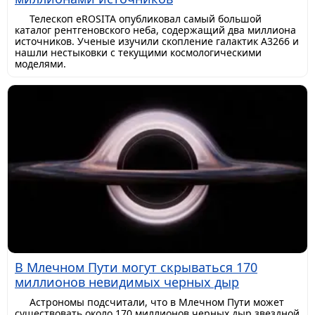
Телескоп eROSITA опубликовал самый большой
каталог рентгеновского неба, содержащий два миллиона
источников. Ученые изучили скопление галактик A3266 и
нашли нестыковки с текущими космологическими
моделями.
В Млечном Пути могут скрываться 170
миллионов невидимых черных дыр
Астрономы подсчитали, что в Млечном Пути может
существовать около 170 миллионов черных дыр звездной