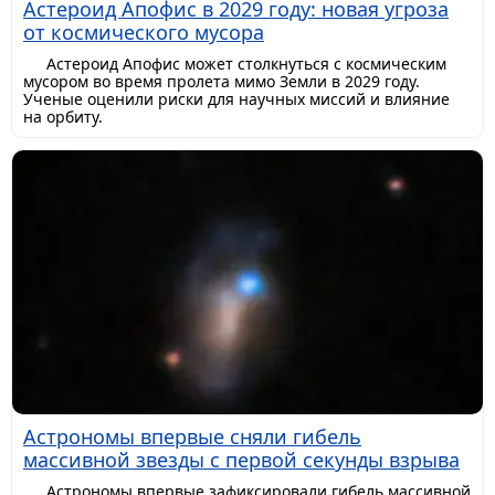
Астероид Апофис в 2029 году: новая угроза
от космического мусора
Астероид Апофис может столкнуться с космическим
мусором во время пролета мимо Земли в 2029 году.
Ученые оценили риски для научных миссий и влияние
на орбиту.
Астрономы впервые сняли гибель
массивной звезды с первой секунды взрыва
Астрономы впервые зафиксировали гибель массивной