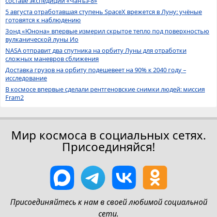
составе экспедиции «Чанъэ-8»
5 августа отработавшая ступень SpaceX врежется в Луну: учёные
готовятся к наблюдению
Зонд «Юнона» впервые измерил скрытое тепло под поверхностью
вулканической луны Ио
NASA отправит два спутника на орбиту Луны для отработки
сложных маневров сближения
Доставка грузов на орбиту подешевеет на 90% к 2040 году –
исследование
В космосе впервые сделали рентгеновские снимки людей: миссия
Fram2
Мир космоса в социальных сетях.
Присоединяйся!
Присоединяйтесь к нам в своей любимой социальной
сети.