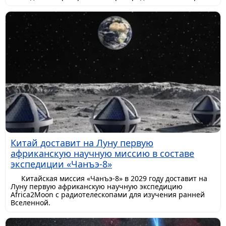
Китай доставит на Луну первую
африканскую научную миссию в составе
экспедиции «Чанъэ-8»
Китайская миссия «Чанъэ-8» в 2029 году доставит на
Луну первую африканскую научную экспедицию
Africa2Moon с радиотелескопами для изучения ранней
Вселенной.