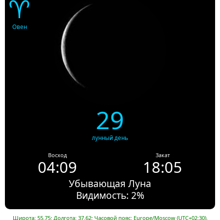
♈
Овен
29
лунный день
Восход
Закат
04:09
18:05
Убывающая Луна
Видимость: 2%
Широта: 55.75; Долгота: 37.62; Часовой пояс: Europe/Moscow (UTC+02:30).