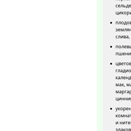
сельде
цикори
плодов
землян
слива,
полевы
пшениц
цветов
гладио
календ
мак, м
маргар
цинни
укорен
комнат
и ните
злаков