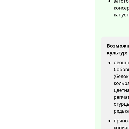
загот
консер
капуст
Возможны
культур:
овощны
бобовы
(белок
кольра
цветна
репчат
огурцы
редька
пряно-
кориан