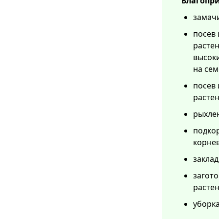
Благопри
замач
посев 
растен
высоки
на сем
посев 
растен
рыхлен
подко
корнев
заклад
загото
растен
уборка