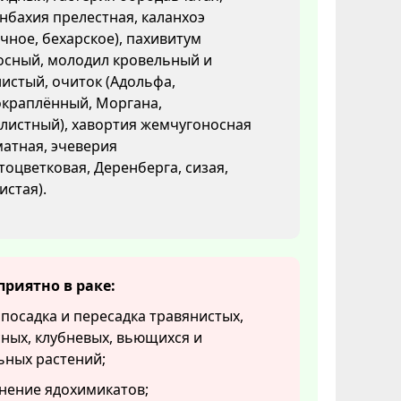
бахия прелестная, каланхоэ
чное, бехарское), пахивитум
осный, молодил кровельный и
истый, очиток (Адольфа,
окраплённый, Моргана,
листный), хавортия жемчугоносная
атная, эчеверия
тоцветковая, Деренберга, сизая,
стая).
приятно в раке:
 посадка и пересадка травянистых,
ных, клубневых, вьющихся и
ьных растений;
нение ядохимикатов;