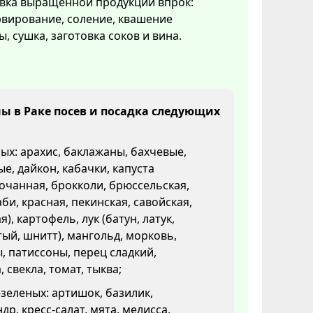
овка выращенной продукции впрок:
вирование, соление, квашение
ы, сушка, заготовка соков и вина.
 в Раке посев и посадка следующих
х: арахис, баклажаны, бахчевые,
е, дайкон, кабачки, капуста
очанная, брокколи, брюссельская,
би, красная, пекинская, савойская,
я), картофель, лук (батун, латук,
ый, шнитт), мангольд, морковь,
, патиссоны, перец сладкий,
, свекла, томат, тыква;
зеленых: артишок, базилик,
др, кресс-салат, мята, мелисса,