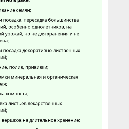
ятно в раке:
ивание семян;
и посадка, пересадка большинства
ий, особенно однолетников, на
й урожай, но не для хранения и не
ена;
и посадка декоративно-лиственных
ий;
ие, полив, прививки;
рмки минеральная и органическая
ая;
ка компоста;
вка листьев лекарственных
ий;
 вершков на длительное хранение;