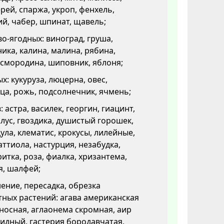
рей, спаржа, укроп, фенхель,
й, чабер, шпинат, щавель;
о-ягодных: виноград, груша,
ика, калина, малина, рябина,
 смородина, шиповник, яблоня;
х: кукуруза, люцерна, овес,
а, рожь, подсолнечник, ячмень;
: астра, василек, георгин, гиацинт,
лус, гвоздика, душистый горошек,
ула, клематис, крокусы, лилейные,
аттиола, настурция, незабудка,
итка, роза, фиалка, хризантема,
я, шалфей;
ение, пересадка, обрезка
ных растений: агава американская
носная, аглаонема скромная, аир
идный, гастерия бородавчатая,