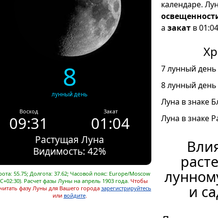
календаре. Лу
освещенност
а
закат
в 01:04
Хр
8
7 лунный день 
8 лунный день 
лунный день
Луна в знаке Б
Восход
Закат
09:31
01:04
Луна в знаке Ра
Растущая Луна
Влия
Видимость: 42%
расте
лунном
ота: 55.75; Долгота: 37.62; Часовой пояс: Europe/Moscow
C+02:30). Расчет фазы Луны на апрель 1903 года.
Чтобы
и са
читать фазу Луны для Вашего города
зарегистрируйтесь
или
войдите
.