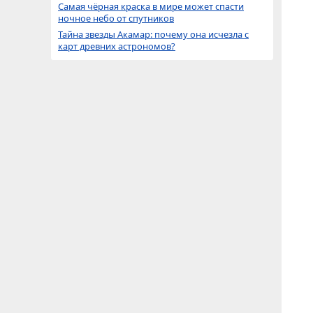
Самая чёрная краска в мире может спасти
ночное небо от спутников
Тайна звезды Акамар: почему она исчезла с
карт древних астрономов?