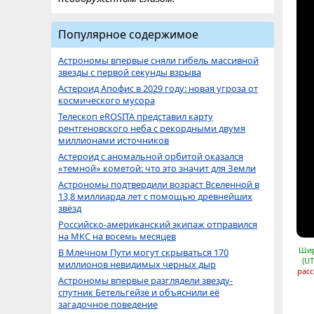
Популярное содержимое
Астрономы впервые сняли гибель массивной
звезды с первой секунды взрыва
Астероид Апофис в 2029 году: новая угроза от
космического мусора
Телескоп eROSITA представил карту
рентгеновского неба с рекордными двумя
миллионами источников
Астероид с аномальной орбитой оказался
«темной» кометой: что это значит для Земли
Астрономы подтвердили возраст Вселенной в
13,8 миллиарда лет с помощью древнейших
звёзд
Российско-американский экипаж отправился
на МКС на восемь месяцев
Шир
В Млечном Пути могут скрываться 170
(UT
миллионов невидимых черных дыр
расс
Астрономы впервые разглядели звезду-
спутник Бетельгейзе и объяснили её
загадочное поведение