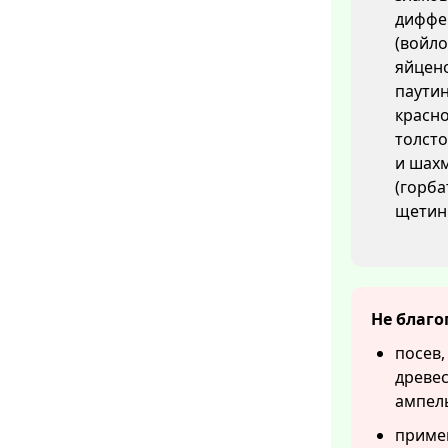
диффен
(войло
яйцен
паутин
красн
толсто
и шахм
(горба
щетини
Не благо
посев,
древес
ампел
приме