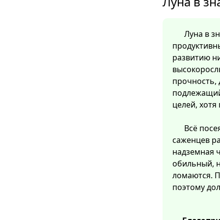
Луна в зн
Луна в з
продуктивны
развитию ни
высокорослы
прочность, 
подлежащий
целей, хотя
Всё посе
саженцев ра
надземная ч
обильный, н
ломаются. 
поэтому дол