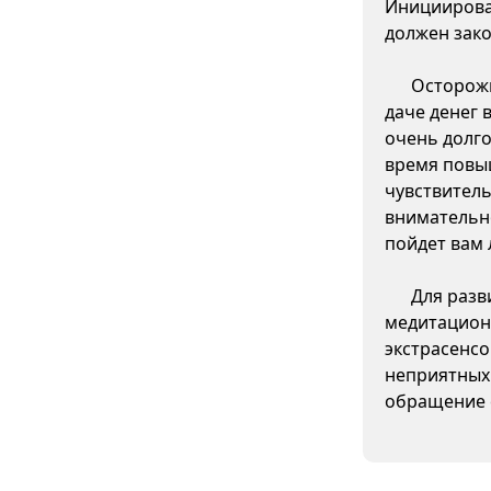
Инициирова
должен зако
Осторожн
даче денег 
очень долго
время повы
чувствитель
внимательно
пойдет вам 
Для разв
медитацион
экстрасенсо
неприятных
обращение 