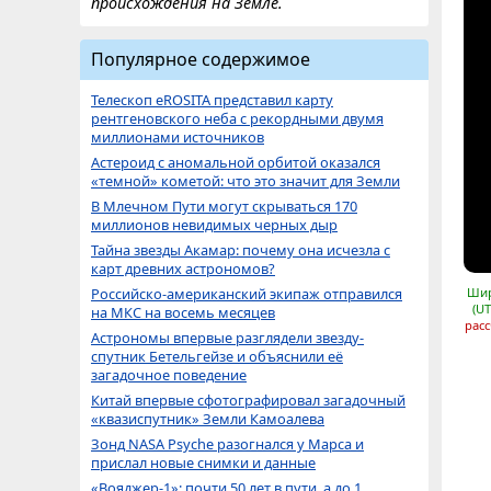
происхождения на Земле.
Популярное содержимое
Телескоп eROSITA представил карту
рентгеновского неба с рекордными двумя
миллионами источников
Астероид с аномальной орбитой оказался
«темной» кометой: что это значит для Земли
В Млечном Пути могут скрываться 170
миллионов невидимых черных дыр
Тайна звезды Акамар: почему она исчезла с
карт древних астрономов?
Российско-американский экипаж отправился
Шир
(UT
на МКС на восемь месяцев
расс
Астрономы впервые разглядели звезду-
спутник Бетельгейзе и объяснили её
загадочное поведение
Китай впервые сфотографировал загадочный
«квазиспутник» Земли Камоалева
Зонд NASA Psyche разогнался у Марса и
прислал новые снимки и данные
«Вояджер-1»: почти 50 лет в пути, а до 1