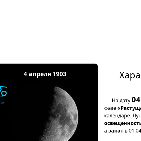
Хара
4 апреля 1903
♋
04
На дату
Рак
фазе
«Растущ
календаре. Лу
освещенност
а
закат
в 01:04