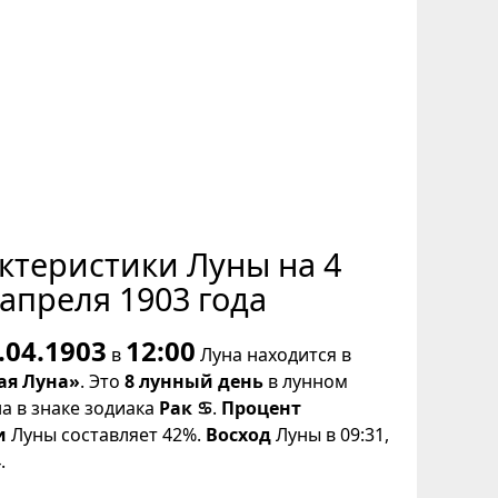
ктеристики Луны на 4
апреля 1903 года
.04.1903
12:00
в
Луна находится в
ая Луна»
. Это
8 лунный день
в лунном
на в знаке зодиака
Рак ♋
.
Процент
и
Луны составляет 42%.
Восход
Луны в 09:31,
.