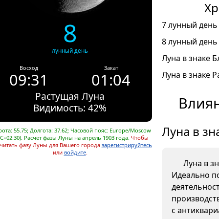
Хр
8
7 лунный день 
8 лунный день 
лунный день
Луна в знаке Б
Восход
Закат
09:31
01:04
Луна в знаке Ра
Растущая Луна
Влиян
Видимость: 42%
Луна в зн
ота: 55.75; Долгота: 37.62; Часовой пояс: Europe/Moscow
C+02:30). Расчет фазы Луны на апрель 1903 года.
Чтобы
читать фазу Луны для Вашего города
зарегистрируйтесь
или
войдите
.
Луна в з
Идеально п
деятельнос
производств
с антиквар