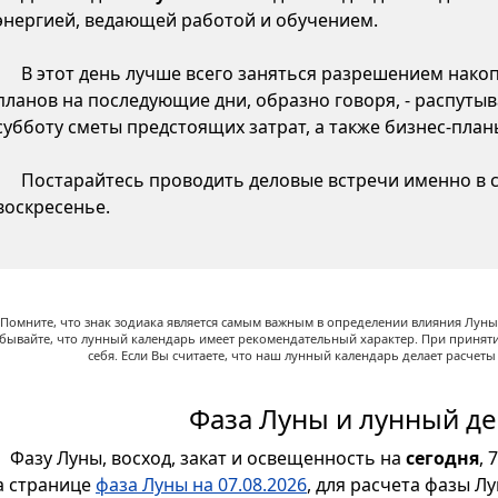
энергией, ведающей работой и обучением.
В этот день лучше всего заняться разрешением нако
планов на последующие дни, образно говоря, - распутыв
субботу сметы предстоящих затрат, а также бизнес-пла
Постарайтесь проводить деловые встречи именно в су
воскресенье.
Помните, что знак зодиака является самым важным в определении влияния Луны,
абывайте, что лунный календарь имеет рекомендательный характер. При принят
себя. Если Вы считаете, что наш лунный календарь делает расчет
Фаза Луны и лунный де
Фазу Луны, восход, закат и освещенность на
сегодня
, 
а странице
фаза Луны на 07.08.2026
, для расчета фазы Л