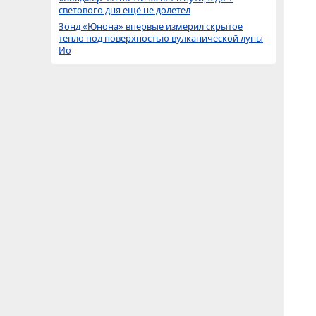
светового дня ещё не долетел
Зонд «Юнона» впервые измерил скрытое
тепло под поверхностью вулканической луны
Ио