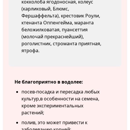
кокколоба ягодоносная, колеус
(карликовый, Блюмс,
Фершаффельта), крестовик Роули,
ктенанта Оппенгейма, маранта
беложилковатая, пуансеттия
(молочай прекраснейший),
роголистник, строманта приятная,
ятрофа.
Не благоприятно в водолее:
посев-посадка и пересадка любых
культур,в особенности на семена,
кроме экспериментальных
растений;
полив, это может привести к
заболеванию корней;