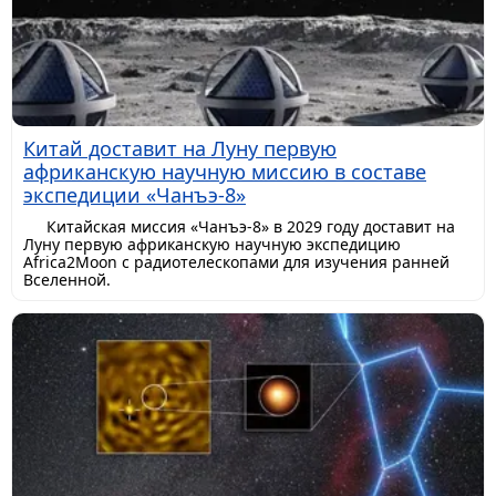
Китай доставит на Луну первую
африканскую научную миссию в составе
экспедиции «Чанъэ-8»
Китайская миссия «Чанъэ-8» в 2029 году доставит на
Луну первую африканскую научную экспедицию
Africa2Moon с радиотелескопами для изучения ранней
Вселенной.