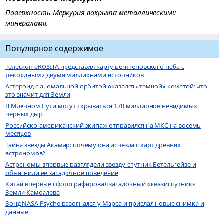
Поверхность Меркурия покрыта металлическими
минералами.
Популярное содержимое
Телескоп eROSITA представил карту рентгеновского неба с
рекордными двумя миллионами источников
Астероид с аномальной орбитой оказался «темной» кометой: что
это значит для Земли
В Млечном Пути могут скрываться 170 миллионов невидимых
черных дыр
Российско-американский экипаж отправился на МКС на восемь
месяцев
Тайна звезды Акамар: почему она исчезла с карт древних
астрономов?
Астрономы впервые разглядели звезду-спутник Бетельгейзе и
объяснили её загадочное поведение
Китай впервые сфотографировал загадочный «квазиспутник»
Земли Камоалева
Зонд NASA Psyche разогнался у Марса и прислал новые снимки и
данные