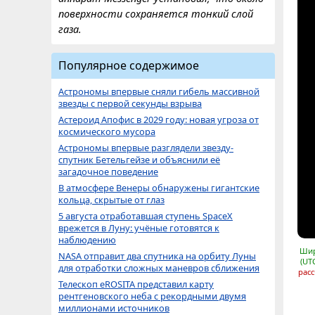
поверхности сохраняется тонкий слой
газа.
Популярное содержимое
Астрономы впервые сняли гибель массивной
звезды с первой секунды взрыва
Астероид Апофис в 2029 году: новая угроза от
космического мусора
Астрономы впервые разглядели звезду-
спутник Бетельгейзе и объяснили её
загадочное поведение
В атмосфере Венеры обнаружены гигантские
кольца, скрытые от глаз
5 августа отработавшая ступень SpaceX
врежется в Луну: учёные готовятся к
наблюдению
Шир
NASA отправит два спутника на орбиту Луны
(UT
для отработки сложных маневров сближения
расс
Телескоп eROSITA представил карту
рентгеновского неба с рекордными двумя
миллионами источников