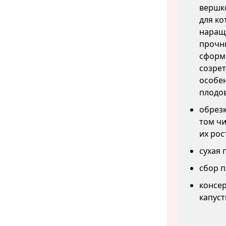
вершко
для ко
наращи
прочны
сформ
созрет
особен
плодов
обрезк
том чи
их рос
сухая 
сбор п
консер
капуст