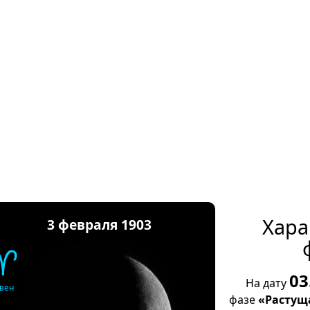
Хара
3 февраля 1903
♈
03
На дату
вен
фазе
«Растущ