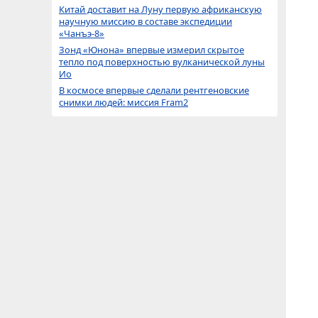
Китай доставит на Луну первую африканскую
научную миссию в составе экспедиции
«Чанъэ-8»
Зонд «Юнона» впервые измерил скрытое
тепло под поверхностью вулканической луны
Ио
В космосе впервые сделали рентгеновские
снимки людей: миссия Fram2