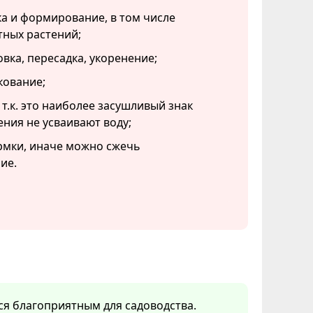
а и формирование, в том числе
тных растений;
вка, пересадка, укоренение;
кование;
 т.к. это наиболее засушливый знак
ения не усваивают воду;
рмки, иначе можно сжечь
ие.
тся благоприятным для садоводства.