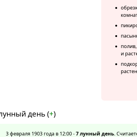
обрезк
комна
пикиро
пасын
полив,
и раст
подко
растен
лунный день (
+
)
3 февраля 1903 года в 12:00 -
7 лунный день
. Считае