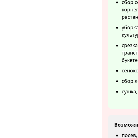
сбор с
корне
растен
уборка
культу
срезка
трансп
букете
сеноко
сбор л
сушка,
Возможн
посев,