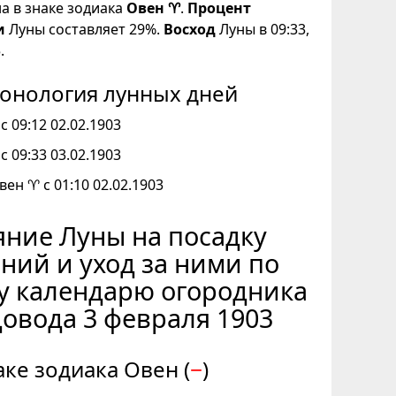
на в знаке зодиака
Овен ♈
.
Процент
и
Луны составляет 29%.
Восход
Луны в 09:33,
.
онология лунных дней
с 09:12 02.02.1903
с 09:33 03.02.1903
вен ♈ с 01:10 02.02.1903
ние Луны на посадку
ний и уход за ними по
у календарю огородника
довода 3 февраля 1903
аке зодиака Овен (
−
)