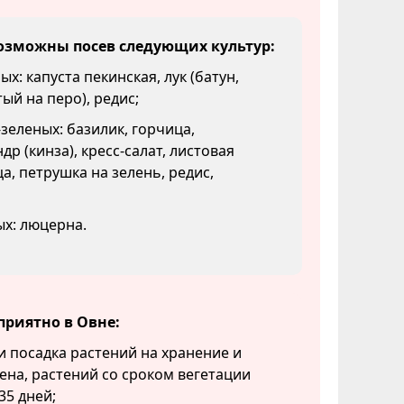
озможны посев следующих культур:
х: капуста пекинская, лук (батун,
ый на перо), редис;
зеленых: базилик, горчица,
др (кинза), кресс-салат, листовая
а, петрушка на зелень, редис,
х: люцерна.
приятно в Овне:
и посадка растений на хранение и
ена, растений со сроком вегетации
35 дней;