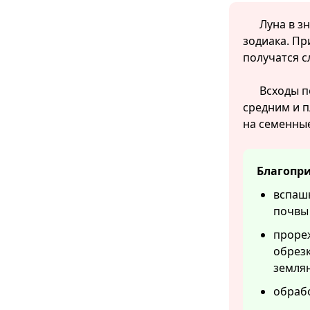
Луна в з
зодиака. Пр
получатся с
Всходы п
средним и 
на семенные
Благопри
вспашк
почвы 
прореж
обрезк
землян
обрабо