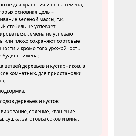
в не для хранения и не на семена,
торых основная цель –
вание зеленой массы, т.к.
й стебель не успевает
ироваться, семена не успевают
ь или плохо сохраняют сортовые
ности и кроме того урожайность
 будет снижена;
а ветвей деревьев и кустарников, в
сле комнатных, для приостановки
та;
подкормка;
лодов деревьев и кустов;
вирование, соление, квашение
ы, сушка, заготовка соков и вина.