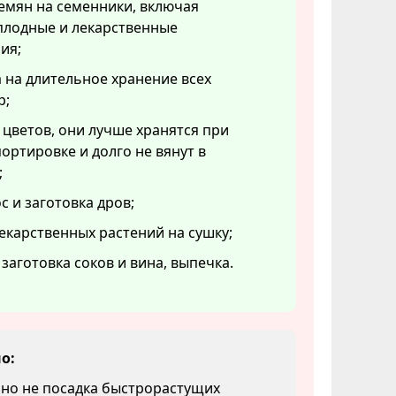
емян на семенники, включая
плодные и лекарственные
ия;
 на длительное хранение всех
р;
 цветов, они лучше хранятся при
ортировке и долго не вянут в
;
с и заготовка дров;
екарственных растений на сушку;
 заготовка соков и вина, выпечка.
о:
 но не посадка быстрорастущих