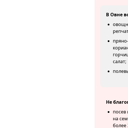
В Овне в
овощны
репчат
пряно-
кориан
горчиц
салат;
полевы
Не благо
посев 
на сем
более 