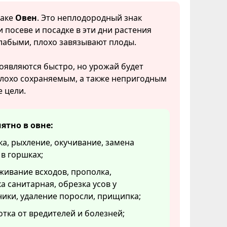
наке
Овен
. Это неплодородный знак
и посеве и посадке в эти дни растения
лабыми, плохо завязывают плоды.
оявляются быстро, но урожай будет
плохо сохраняемым, а также непригодным
 цели.
ятно в овне:
а, рыхление, окучивание, замена
в горшках;
ивание всходов, прополка,
а санитарная, обрезка усов у
ики, удаление поросли, прищипка;
тка от вредителей и болезней;