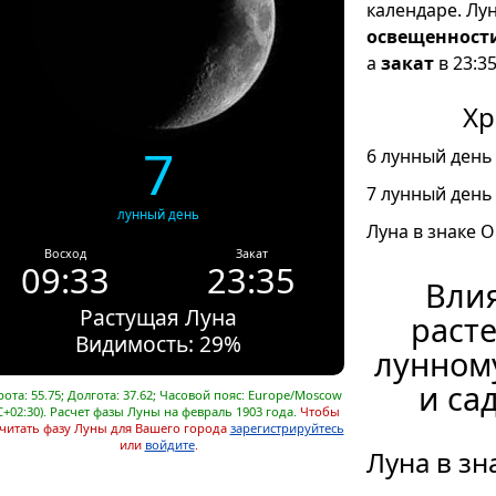
календаре. Лу
освещенност
а
закат
в 23:35
Хр
7
6 лунный день 
7 лунный день 
лунный день
Луна в знаке О
Восход
Закат
09:33
23:35
Влия
Растущая Луна
расте
Видимость: 29%
лунном
и са
ота: 55.75; Долгота: 37.62; Часовой пояс: Europe/Moscow
C+02:30). Расчет фазы Луны на февраль 1903 года.
Чтобы
читать фазу Луны для Вашего города
зарегистрируйтесь
или
войдите
.
Луна в зн