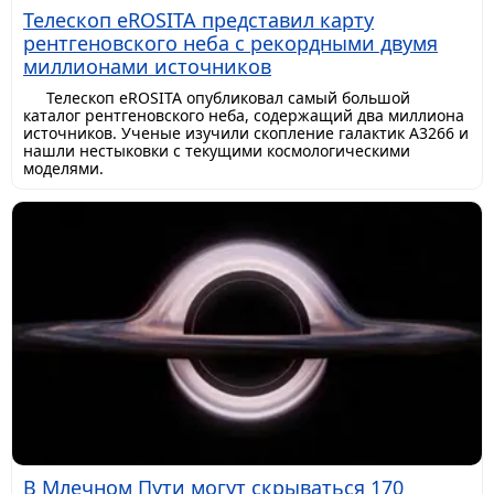
Телескоп eROSITA представил карту
рентгеновского неба с рекордными двумя
миллионами источников
Телескоп eROSITA опубликовал самый большой
каталог рентгеновского неба, содержащий два миллиона
источников. Ученые изучили скопление галактик A3266 и
нашли нестыковки с текущими космологическими
моделями.
В Млечном Пути могут скрываться 170