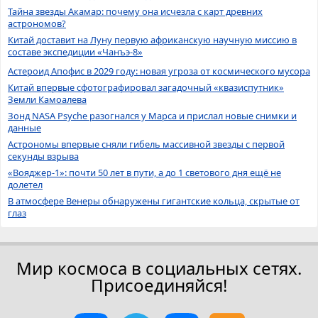
Тайна звезды Акамар: почему она исчезла с карт древних
астрономов?
Китай доставит на Луну первую африканскую научную миссию в
составе экспедиции «Чанъэ-8»
Астероид Апофис в 2029 году: новая угроза от космического мусора
Китай впервые сфотографировал загадочный «квазиспутник»
Земли Камоалева
Зонд NASA Psyche разогнался у Марса и прислал новые снимки и
данные
Астрономы впервые сняли гибель массивной звезды с первой
секунды взрыва
«Вояджер-1»: почти 50 лет в пути, а до 1 светового дня ещё не
долетел
В атмосфере Венеры обнаружены гигантские кольца, скрытые от
глаз
Мир космоса в социальных сетях.
Присоединяйся!