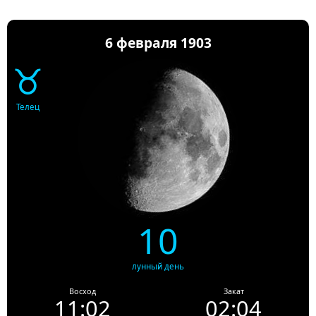
6 февраля 1903
♉
Телец
10
лунный день
Восход
Закат
11:02
02:04