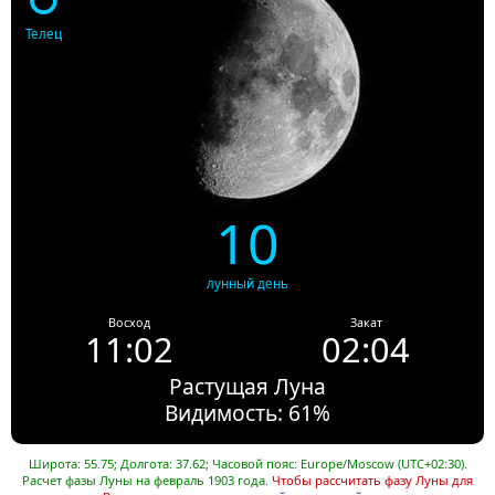
Телец
10
лунный день
Восход
Закат
11:02
02:04
Растущая Луна
Видимость: 61%
Широта: 55.75; Долгота: 37.62; Часовой пояс: Europe/Moscow (UTC+02:30).
Расчет фазы Луны на февраль 1903 года.
Чтобы рассчитать фазу Луны для