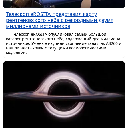
Телескоп eROSITA представил карту
рентгеновского неба с рекордными двумя
миллионами источников
Телескоп eROSITA опубликовал самый большой
каталог рентгеновского неба, содержащий два миллиона
источников. Ученые изучили скопление галактик A3266 и
нашли нестыковки с текущими космологическими
моделями.