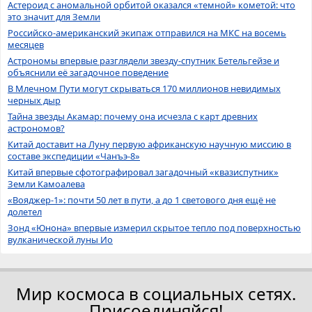
Астероид с аномальной орбитой оказался «темной» кометой: что
это значит для Земли
Российско-американский экипаж отправился на МКС на восемь
месяцев
Астрономы впервые разглядели звезду-спутник Бетельгейзе и
объяснили её загадочное поведение
В Млечном Пути могут скрываться 170 миллионов невидимых
черных дыр
Тайна звезды Акамар: почему она исчезла с карт древних
астрономов?
Китай доставит на Луну первую африканскую научную миссию в
составе экспедиции «Чанъэ-8»
Китай впервые сфотографировал загадочный «квазиспутник»
Земли Камоалева
«Вояджер-1»: почти 50 лет в пути, а до 1 светового дня ещё не
долетел
Зонд «Юнона» впервые измерил скрытое тепло под поверхностью
вулканической луны Ио
Мир космоса в социальных сетях.
Присоединяйся!