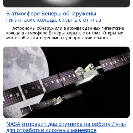
В атмосфере Венеры обнаружены
гигантские кольца, скрытые от глаз
Астрономы обнаружили в архивах данных гигантские
кольца в атмосфере Венеры, скрытые от глаз. Открытие
может объяснить феномен суперротации планеты.
NASA отправит два спутника на орбиту Луны
для отработки сложных маневров