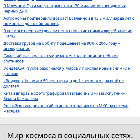
В Млечном Пути могут скрываться 170 миллионов невидимых
черных дыр
Астрономы подтвердили возраст Вселенной в 13,8 миллиарда лет с
помощью древнейших звёзд
В космосе впервые сделали рентгеновские снимки людей: миссия
Fram2
Доставка грузов на орбиту подешевеет на 90% к 2040 году –
исследование
Самая чёрная краска в мире может спасти ночное небо от
спутников
Зонд NASA Psyche разогнался у Марса и прислал новые снимки и
данные
«Вояджер-1»: почти 50 лет в пути, а до 1 светового дня ещё не
долетел
Китай впервые сфотографировал загадочный «квазиспутник»
Земли Камоалева
Российско-американский экипаж отправился на МКС на восемь
месяцев
Мир космоса в социальных сетях.