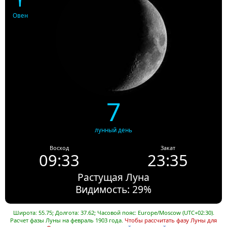
Овен
7
лунный день
Восход
Закат
09:33
23:35
Растущая Луна
Видимость: 29%
Широта: 55.75; Долгота: 37.62; Часовой пояс: Europe/Moscow (UTC+02:30).
Расчет фазы Луны на февраль 1903 года.
Чтобы рассчитать фазу Луны для