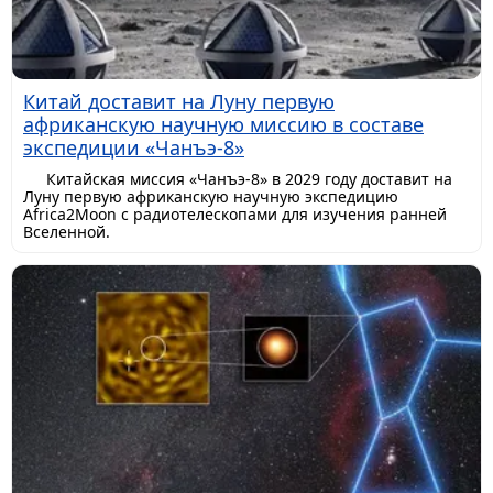
Китай доставит на Луну первую
африканскую научную миссию в составе
экспедиции «Чанъэ-8»
Китайская миссия «Чанъэ-8» в 2029 году доставит на
Луну первую африканскую научную экспедицию
Africa2Moon с радиотелескопами для изучения ранней
Вселенной.