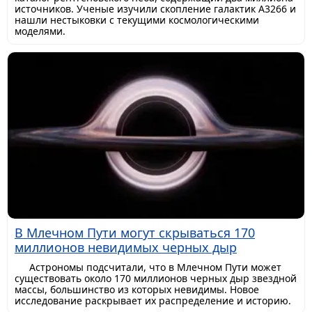
источников. Ученые изучили скопление галактик A3266 и
нашли нестыковки с текущими космологическими
моделями.
В Млечном Пути могут скрываться 170
миллионов невидимых черных дыр
Астрономы подсчитали, что в Млечном Пути может
существовать около 170 миллионов черных дыр звездной
массы, большинство из которых невидимы. Новое
исследование раскрывает их распределение и историю.