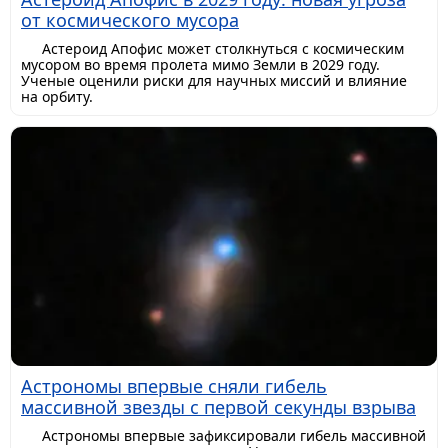
от космического мусора
Астероид Апофис может столкнуться с космическим
мусором во время пролета мимо Земли в 2029 году.
Ученые оценили риски для научных миссий и влияние
на орбиту.
Астрономы впервые сняли гибель
массивной звезды с первой секунды взрыва
Астрономы впервые зафиксировали гибель массивной