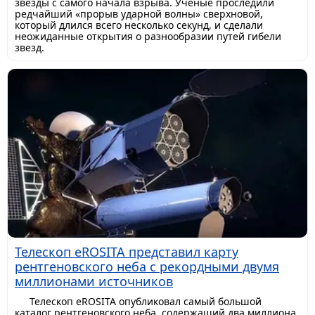
звезды с самого начала взрыва. Ученые проследили
редчайший «прорыв ударной волны» сверхновой,
который длился всего несколько секунд, и сделали
неожиданные открытия о разнообразии путей гибели
звезд.
Телескоп eROSITA представил карту
рентгеновского неба с рекордными двумя
миллионами источников
Телескоп eROSITA опубликовал самый большой
каталог рентгеновского неба, содержащий два миллиона