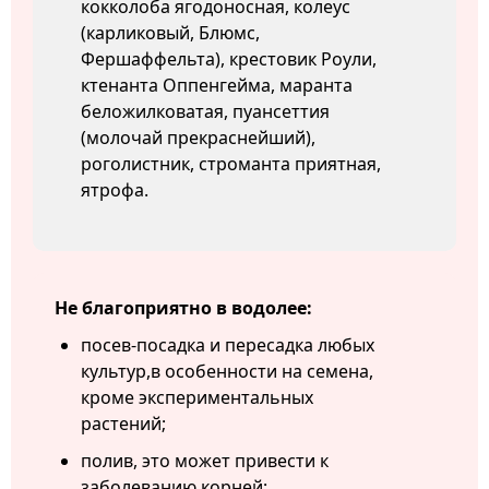
кокколоба ягодоносная, колеус
(карликовый, Блюмс,
Фершаффельта), крестовик Роули,
ктенанта Оппенгейма, маранта
беложилковатая, пуансеттия
(молочай прекраснейший),
роголистник, строманта приятная,
ятрофа.
Не благоприятно в водолее:
посев-посадка и пересадка любых
культур,в особенности на семена,
кроме экспериментальных
растений;
полив, это может привести к
заболеванию корней;