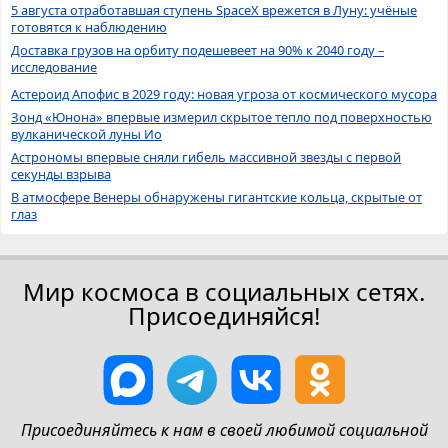
5 августа отработавшая ступень SpaceX врежется в Луну: учёные
готовятся к наблюдению
Доставка грузов на орбиту подешевеет на 90% к 2040 году –
исследование
Астероид Апофис в 2029 году: новая угроза от космического мусора
Зонд «Юнона» впервые измерил скрытое тепло под поверхностью
вулканической луны Ио
Астрономы впервые сняли гибель массивной звезды с первой
секунды взрыва
В атмосфере Венеры обнаружены гигантские кольца, скрытые от
глаз
Мир космоса в социальных сетях.
Присоединяйся!
Присоединяйтесь к нам в своей любимой социальной