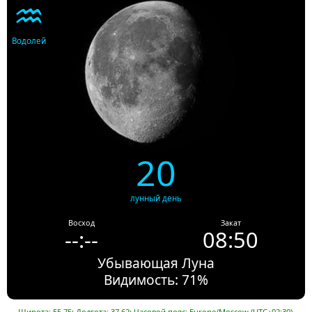
♒
Водолей
20
лунный день
Восход
Закат
--:--
08:50
Убывающая Луна
Видимость: 71%
Широта: 55.75; Долгота: 37.62; Часовой пояс: Europe/Moscow (UTC+02:30).