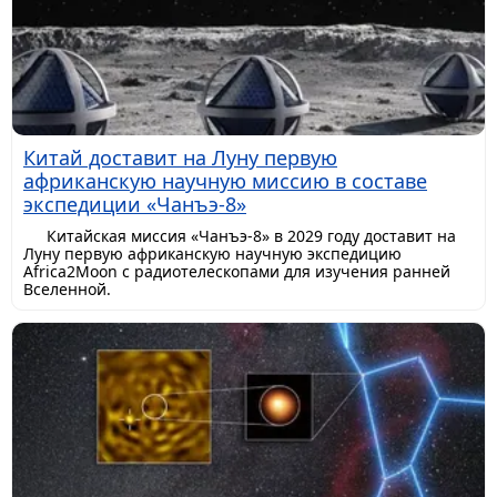
Китай доставит на Луну первую
африканскую научную миссию в составе
экспедиции «Чанъэ-8»
Китайская миссия «Чанъэ-8» в 2029 году доставит на
Луну первую африканскую научную экспедицию
Africa2Moon с радиотелескопами для изучения ранней
Вселенной.