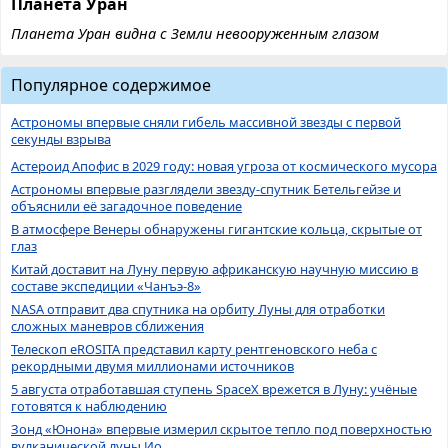
Планета Уран
Планета Уран видна с Земли невооруженным глазом
Популярное содержимое
Астрономы впервые сняли гибель массивной звезды с первой
секунды взрыва
Астероид Апофис в 2029 году: новая угроза от космического мусора
Астрономы впервые разглядели звезду-спутник Бетельгейзе и
объяснили её загадочное поведение
В атмосфере Венеры обнаружены гигантские кольца, скрытые от
глаз
Китай доставит на Луну первую африканскую научную миссию в
составе экспедиции «Чанъэ-8»
NASA отправит два спутника на орбиту Луны для отработки
сложных маневров сближения
Телескоп eROSITA представил карту рентгеновского неба с
рекордными двумя миллионами источников
5 августа отработавшая ступень SpaceX врежется в Луну: учёные
готовятся к наблюдению
Зонд «Юнона» впервые измерил скрытое тепло под поверхностью
вулканической луны Ио