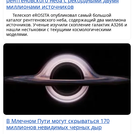
рентгеновского неба с рекордными двумя
миллионами источников
Телескоп eROSITA опубликовал самый большой
каталог рентгеновского неба, содержащий два миллиона
источников. Ученые изучили скопление галактик A3266 и
нашли нестыковки с текущими космологическими
моделями.
В Млечном Пути могут скрываться 170
миллионов невидимых черных дыр