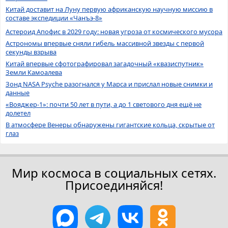
Китай доставит на Луну первую африканскую научную миссию в
составе экспедиции «Чанъэ-8»
Астероид Апофис в 2029 году: новая угроза от космического мусора
Астрономы впервые сняли гибель массивной звезды с первой
секунды взрыва
Китай впервые сфотографировал загадочный «квазиспутник»
Земли Камоалева
Зонд NASA Psyche разогнался у Марса и прислал новые снимки и
данные
«Вояджер-1»: почти 50 лет в пути, а до 1 светового дня ещё не
долетел
В атмосфере Венеры обнаружены гигантские кольца, скрытые от
глаз
Мир космоса в социальных сетях.
Присоединяйся!