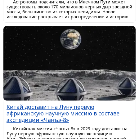
Астрономы подсчитали, что в Млечном Пути может
существовать около 170 миллионов черных дыр звездной
массы, большинство из которых невидимы. Новое
исследование раскрывает их распределение и историю.
Китай доставит на Луну первую
африканскую научную миссию в составе
экспедиции «Чанъэ-8»
Китайская миссия «Чанъэ-8» в 2029 году доставит на
Луну первую африканскую научную экспедицию
Africa2Moon с радиотелескопами для изучения ранней