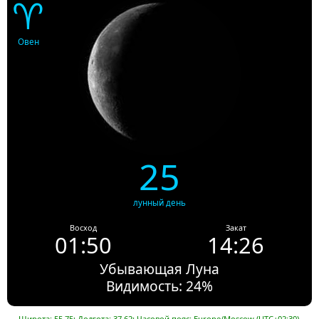
♈
Овен
25
лунный день
Восход
Закат
01:50
14:26
Убывающая Луна
Видимость: 24%
Широта: 55.75; Долгота: 37.62; Часовой пояс: Europe/Moscow (UTC+02:30).