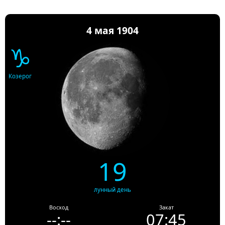
4 мая 1904
♑
Козерог
19
лунный день
Восход
Закат
--:--
07:45