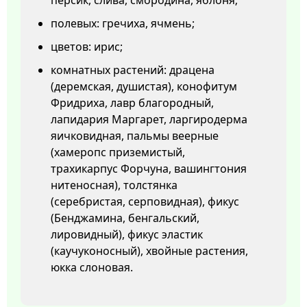
персик, слива, смородина, яблоня;
полевых: гречиха, ячмень;
цветов: ирис;
комнатных растений: драцена
(деремская, душистая), конофитум
Фридриха, лавр благородный,
лапидария Маргарет, ларгиродерма
яичковидная, пальмы веерные
(хамеропс приземистый,
трахикарпус Форчуна, вашингтония
нитеносная), толстянка
(серебристая, серповидная), фикус
(Бенджамина, бенгальский,
лировидный), фикус эластик
(каучуконосный), хвойные растения,
юкка слоновая.