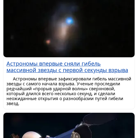
Астрономы впервые сняли гибель
массивной звезды с первой секунды взрыва
Астрономы впервые зафиксировали гибель массивной
звезды с самого начала взрыва. Ученые проследили
редчайший «прорыв ударной волны» сверхновой,
который длился всего несколько секунд, и сделали
неожиданные открытия о разнообразии путей гибели
звезд.