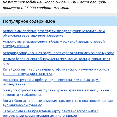
называется Бэйли или «поле гибели». Он имеет площадь
примерно в 26 000 квадратных миль.
Популярное содержимое
Астрономы впервые разглядели звезду-спутник Бетельгейзе и
объяснили её загадочное поведение
Астрономы впервые сняли гибель массивной звезды с первой
секунды взрыва
Астероид Апофис в 2029 году: новая угроза от космического мусора
В атмосфере Венеры обнаружены гигантские кольца, скрытые от
глаз
Китай доставит на Луну первую африканскую научную миссию в
составе экспедиции «Чанъэ-8»
Доставка грузов на орбиту подешевеет на 90% к 2040 году –
исследование
5 августа отработавшая ступень SpaceX врежется в Луну: учёные
готовятся к наблюдению
Зонд «Юнона» впервые измерил скрытое тепло под поверхностью
вулканической луны Ио
Телескоп eROSITA представил карту рентгеновского неба с
рекордными двумя миллионами источников