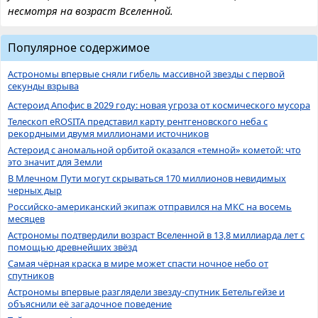
несмотря на возраст Вселенной.
Популярное содержимое
Астрономы впервые сняли гибель массивной звезды с первой
секунды взрыва
Астероид Апофис в 2029 году: новая угроза от космического мусора
Телескоп eROSITA представил карту рентгеновского неба с
рекордными двумя миллионами источников
Астероид с аномальной орбитой оказался «темной» кометой: что
это значит для Земли
В Млечном Пути могут скрываться 170 миллионов невидимых
черных дыр
Российско-американский экипаж отправился на МКС на восемь
месяцев
Астрономы подтвердили возраст Вселенной в 13,8 миллиарда лет с
помощью древнейших звёзд
Самая чёрная краска в мире может спасти ночное небо от
спутников
Астрономы впервые разглядели звезду-спутник Бетельгейзе и
объяснили её загадочное поведение