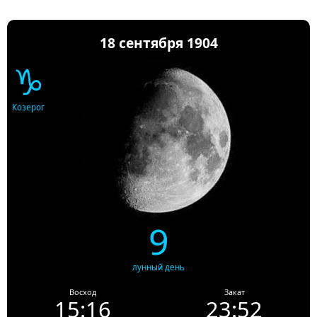
18 сентября 1904
♑
Козерог
9
лунный день
Восход
Закат
15:16
23:52