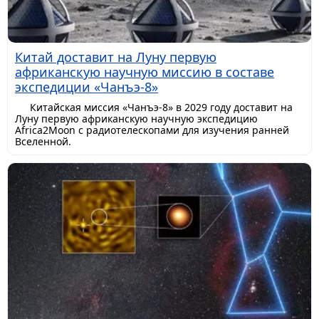
Китай доставит на Луну первую
африканскую научную миссию в составе
экспедиции «Чанъэ-8»
Китайская миссия «Чанъэ-8» в 2029 году доставит на
Луну первую африканскую научную экспедицию
Africa2Moon с радиотелескопами для изучения ранней
Вселенной.