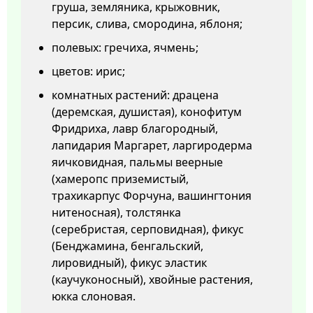
груша, земляника, крыжовник,
персик, слива, смородина, яблоня;
полевых: гречиха, ячмень;
цветов: ирис;
комнатных растений: драцена
(деремская, душистая), конофитум
Фридриха, лавр благородный,
лапидария Маргарет, ларгиродерма
яичковидная, пальмы веерные
(хамеропс приземистый,
трахикарпус Форчуна, вашингтония
нитеносная), толстянка
(серебристая, серповидная), фикус
(Бенджамина, бенгальский,
лировидный), фикус эластик
(каучуконосный), хвойные растения,
юкка слоновая.