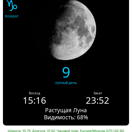
♑
Козерог
9
лунный день
Восход
Закат
15:16
23:52
Растущая Луна
Видимость: 68%
Широта: 55.75; Долгота: 37.62; Часовой пояс: Europe/Moscow (UTC+02:30).