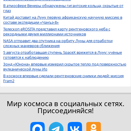
В атмосфере Венеры обнаружены гигантские кольца, скрытые от
глаз
Китай доставит на Луну первую африканскую научную миссию в
составе экспедиции «Чанъэ-8»
Телескоп eROSITA представил карту рентгеновского неба с
рекордными двумя миллионами источников
NASA отправит два спутника на орбиту Луны для отработки
сложных маневров сближения
5 августа отработавшая ступень SpaceX врежется в Луну: учёные
готовятся к наблюдению
Зонд «Юнона» впервые измерил скрытое тепло под поверхностью
вулканической луны Ио
В космосе впервые сделали рентгеновские снимки людей: миссия
Fram2
Мир космоса в социальных сетях.
Присоединяйся!