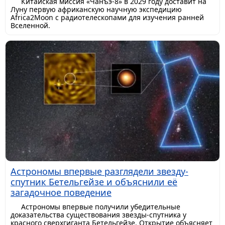
Китайская миссия «Чанъэ-8» в 2029 году доставит на
Луну первую африканскую научную экспедицию
Africa2Moon с радиотелескопами для изучения ранней
Вселенной.
Астрономы впервые разглядели звезду-
спутник Бетельгейзе и объяснили её
загадочное поведение
Астрономы впервые получили убедительные
доказательства существования звезды-спутника у
красного сверхгиганта Бетельгейзе. Открытие объясняет