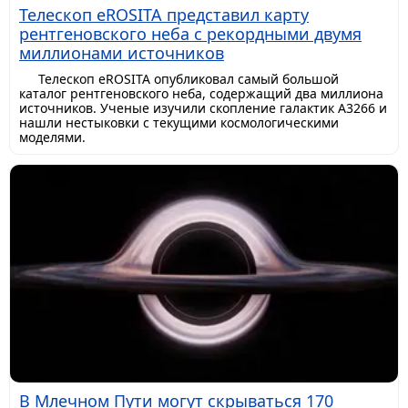
Телескоп eROSITA представил карту
рентгеновского неба с рекордными двумя
миллионами источников
Телескоп eROSITA опубликовал самый большой
каталог рентгеновского неба, содержащий два миллиона
источников. Ученые изучили скопление галактик A3266 и
нашли нестыковки с текущими космологическими
моделями.
В Млечном Пути могут скрываться 170