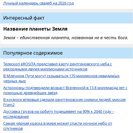
Лунный календарь свадеб на 2026 год
Интересный факт
Название планеты Земля
Земля – единственная планета, названная не в честь бога.
Популярное содержимое
Телескоп eROSITA представил карту рентгеновского неба с
рекордными двумя миллионами источников
В Млечном Пути могут скрываться 170 миллионов невидимых
черных дыр
Астрономы подтвердили возраст Вселенной в 13,8 миллиарда лет с
помощью древнейших звёзд
В космосе впервые сделали рентгеновские снимки людей: миссия
Fram2
Доставка грузов на орбиту подешевеет на 90% к 2040 году –
исследование
Самая чёрная краска в мире может спасти ночное небо от
спутников