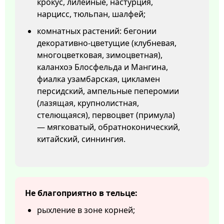
крокус, лилейные, настурция,
нарцисс, тюльпан, шалфей;
комнатных растений: бегонии
декоративно-цветущие (клубневая,
многоцветковая, зимоцветная),
каланхоэ Блосфельда и Мангина,
фиалка узамбарская, цикламен
персидский, ампельные пеперомии
(лазящая, крупнолистная,
стелющаяся), первоцвет (примула)
— мягковатый, обратноконический,
китайский, синнингия.
Не благоприятно в тельце:
рыхление в зоне корней;