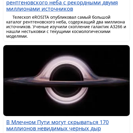
рентгеновского неба с рекордными двумя
миллионами источников
Телескоп eROSITA опубликовал самый большой
каталог рентгеновского неба, содержащий два миллиона
источников. Ученые изучили скопление галактик A3266 и
нашли нестыковки с текущими космологическими
моделями.
В Млечном Пути могут скрываться 170
миллионов невидимых черных дыр