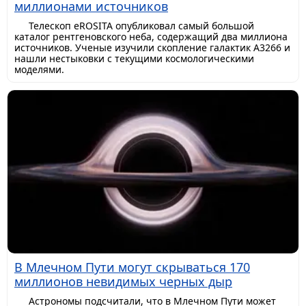
миллионами источников
Телескоп eROSITA опубликовал самый большой
каталог рентгеновского неба, содержащий два миллиона
источников. Ученые изучили скопление галактик A3266 и
нашли нестыковки с текущими космологическими
моделями.
В Млечном Пути могут скрываться 170
миллионов невидимых черных дыр
Астрономы подсчитали, что в Млечном Пути может