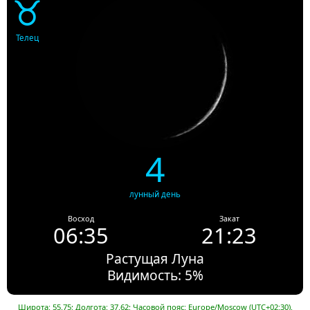
♉
Телец
4
лунный день
Восход
Закат
06:35
21:23
Растущая Луна
Видимость: 5%
Широта: 55.75; Долгота: 37.62; Часовой пояс: Europe/Moscow (UTC+02:30).