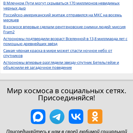
В Млечном Пути могут скрываться 170 миллионов невидимых
черных дыр
Российско-американский экипаж отправился на МКС на восемь
месяцев
В космосе впервые сделали рентгеновские снимки людей: миссия
Fram2
Астрономы подтвердили возраст Вселенной в 13,8 миллиарда лет с
помощью древнейших звёзд
Самая чёрная краска в мире может спасти ночное небо от
спутников
Астрономы впервые разглядели звезду-спутник Бетельгейзе и
объяснили её загадочное поведение
Мир космоса в социальных сетях.
Присоединяйся!
Присоединяйтесь к нам в своей любимой социальной