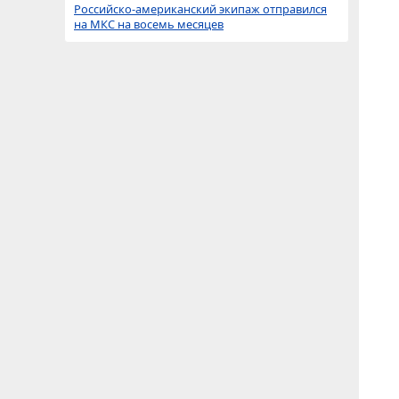
Российско-американский экипаж отправился
на МКС на восемь месяцев