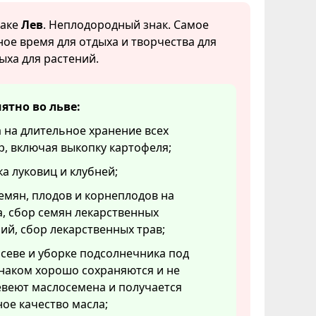
наке
Лев
. Неплодородный знак. Самое
ое время для отдыха и творчества для
ыха для растений.
ятно во льве:
 на длительное хранение всех
р, включая выкопку картофеля;
а луковиц и клубней;
емян, плодов и корнеплодов на
, сбор семян лекарственных
ий, сбор лекарственных трав;
севе и уборке подсолнечника под
наком хорошо сохраняются и не
евеют маслосемена и получается
ое качество масла;