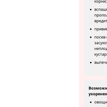
корни;
вспашк
пропол
вредит
привив
посев-
засухо
непло
кустар
выпеч
Возможны
укоренен
овощн