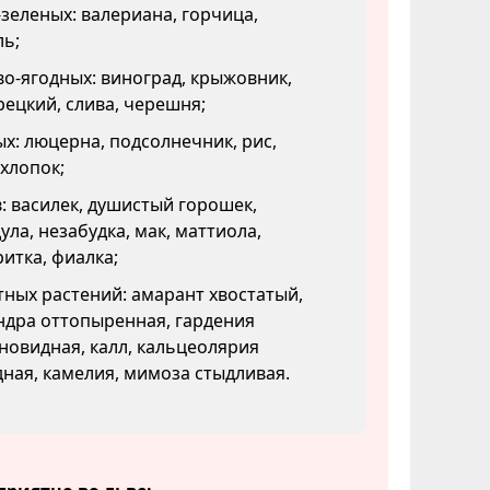
зеленых: валериана, горчица,
ль;
о-ягодных: виноград, крыжовник,
рецкий, слива, черешня;
х: люцерна, подсолнечник, рис,
 хлопок;
: василек, душистый горошек,
ула, незабудка, мак, маттиола,
итка, фиалка;
ных растений: амарант хвостатый,
ндра оттопыренная, гардения
овидная, калл, кальцеолярия
ная, камелия, мимоза стыдливая.