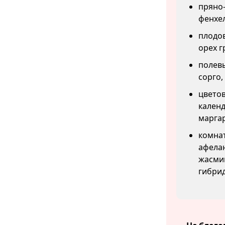
пряно-
фенхе
плодов
орех г
полевы
сорго,
цветов
календ
маргар
комнат
афела
жасмин
гибрид