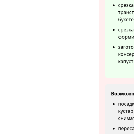
срезка
трансп
букете
срезка
форми
загото
консер
капуст
Возможн
посадк
кустар
снима
перес