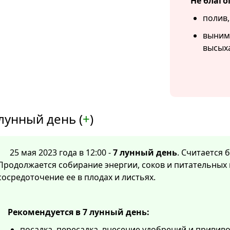
Не благо
полив,
вынима
высыха
лунный день (
+
)
25 мая 2023 года в 12:00 -
7 лунный день
. Считается 
Продолжается собирание энергии, соков и питательных 
сосредоточение ее в плодах и листьях.
Рекомендуется в 7 лунный день:
посадка, пересадка, внесение удобрений и прививо