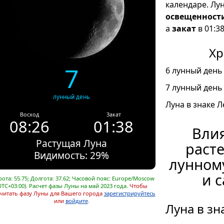
календаре. Лу
освещенност
а
закат
в 01:38
Хр
7
6 лунный день 
7 лунный день 
лунный день
Луна в знаке Л
Восход
Закат
08:26
01:38
Влия
Растущая Луна
расте
Видимость: 29%
лунном
и 
ота: 55.75; Долгота: 37.62; Часовой пояс: Europe/Moscow
UTC+03:00). Расчет фазы Луны на май 2023 года.
Чтобы
читать фазу Луны для Вашего города
зарегистрируйтесь
или
войдите
.
Луна в зн