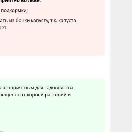
приятно во льве:
 подкормки;
ть из бочки капусту, т.к. капуста
ет.
благоприятным для садоводства.
веществ от корней растений и
к;