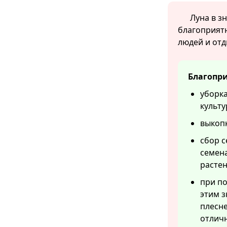
Луна в з
благоприятн
людей и отд
Благопри
уборка
культу
выкопк
сбор с
семена
растен
при по
этим з
плесн
отличн