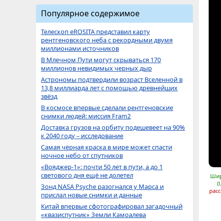
Популярное содержимое
Телескоп eROSITA представил карту
рентгеновского неба с рекордными двумя
миллионами источников
В Млечном Пути могут скрываться 170
миллионов невидимых черных дыр
Астрономы подтвердили возраст Вселенной в
13,8 миллиарда лет с помощью древнейших
звёзд
В космосе впервые сделали рентгеновские
снимки людей: миссия Fram2
Доставка грузов на орбиту подешевеет на 90%
к 2040 году – исследование
Самая чёрная краска в мире может спасти
ночное небо от спутников
«Вояджер-1»: почти 50 лет в пути, а до 1
светового дня ещё не долетел
Шир
(
Зонд NASA Psyche разогнался у Марса и
расс
прислал новые снимки и данные
Китай впервые сфотографировал загадочный
«квазиспутник» Земли Камоалева