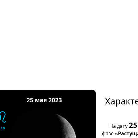
Характ
25 мая 2023
♌
25
На дату
Лев
фазе
«Растущ