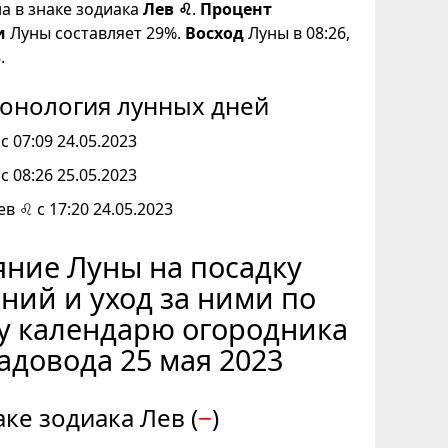
на в знаке зодиака
Лев ♌
.
Процент
и
Луны составляет 29%.
Восход
Луны в 08:26,
.
онология лунных дней
с 07:09 24.05.2023
с 08:26 25.05.2023
ев ♌ с 17:20 24.05.2023
ние Луны на посадку
ний и уход за ними по
у календарю огородника
садовода 25 мая 2023
аке зодиака Лев (
−
)