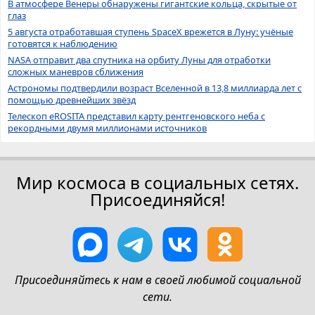
В атмосфере Венеры обнаружены гигантские кольца, скрытые от
глаз
5 августа отработавшая ступень SpaceX врежется в Луну: учёные
готовятся к наблюдению
NASA отправит два спутника на орбиту Луны для отработки
сложных маневров сближения
Астрономы подтвердили возраст Вселенной в 13,8 миллиарда лет с
помощью древнейших звёзд
Телескоп eROSITA представил карту рентгеновского неба с
рекордными двумя миллионами источников
Мир космоса в социальных сетях.
Присоединяйся!
Присоединяйтесь к нам в своей любимой социальной
сети.