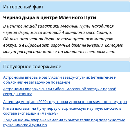
Интересный факт
Черная дыра в центре Млечного Пути
В центре нашей галактики Млечный Путь находится
черная дыра, масса которой 4 миллиона масс Солнца.
Однако, эта черная дыра не поглощает всю материю
вокруг, а выбрасывает огромные джеты энергии, которые
могут распространяться на миллионы световых лет.
Популярное содержимое
Астрономы впервые разглядели звезду-спутник Бетельгейзе и
объяснили её загадочное поведение
Астрономы впервые сняли гибель массивной звезды с первой
секунды взрыва
Астероид Апофис в 2029 году: новая угроза от космического мусора
Китай доставит на Луну первую африканскую научную миссию в
составе экспедиции «Чанъэ-8»
Зонд «Юнона» впервые измерил скрытое тепло под поверхностью
вулканической луны Ио