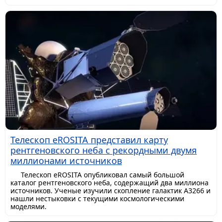
Телескоп eROSITA представил карту
рентгеновского неба с рекордными двумя
миллионами источников
Телескоп eROSITA опубликовал самый большой
каталог рентгеновского неба, содержащий два миллиона
источников. Ученые изучили скопление галактик A3266 и
нашли нестыковки с текущими космологическими
моделями.