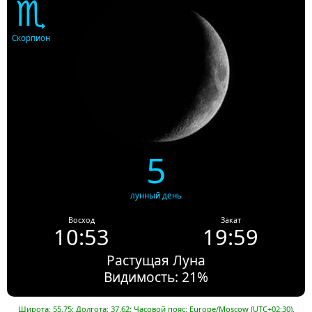
♏
Скорпион
5
лунный день
Восход
Закат
10:53
19:59
Растущая Луна
Видимость: 21%
Широта: 55.75; Долгота: 37.62; Часовой пояс: Europe/Moscow (UTC+02:30).