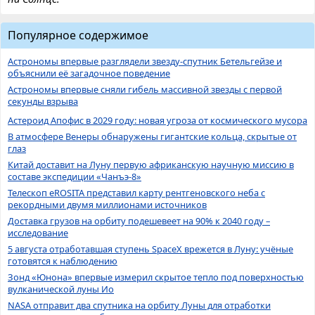
Популярное содержимое
Астрономы впервые разглядели звезду-спутник Бетельгейзе и
объяснили её загадочное поведение
Астрономы впервые сняли гибель массивной звезды с первой
секунды взрыва
Астероид Апофис в 2029 году: новая угроза от космического мусора
В атмосфере Венеры обнаружены гигантские кольца, скрытые от
глаз
Китай доставит на Луну первую африканскую научную миссию в
составе экспедиции «Чанъэ-8»
Телескоп eROSITA представил карту рентгеновского неба с
рекордными двумя миллионами источников
Доставка грузов на орбиту подешевеет на 90% к 2040 году –
исследование
5 августа отработавшая ступень SpaceX врежется в Луну: учёные
готовятся к наблюдению
Зонд «Юнона» впервые измерил скрытое тепло под поверхностью
вулканической луны Ио
NASA отправит два спутника на орбиту Луны для отработки