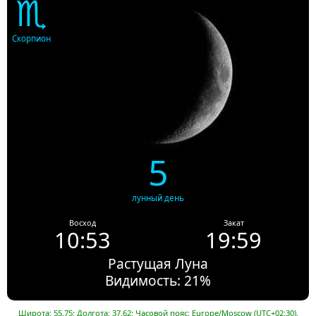
♏
Скорпион
5
лунный день
Восход
Закат
10:53
19:59
Растущая Луна
Видимость: 21%
Широта: 55.75; Долгота: 37.62; Часовой пояс: Europe/Moscow (UTC+02:30).