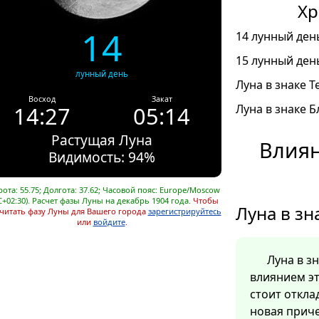
Хр
14
14 лунный день
15 лунный день
лунный день
Луна в знаке Т
Восход
Закат
14:27
05:14
Луна в знаке Б
Растущая Луна
Влиян
Видимость: 94%
ота: 55.75; Долгота: 37.62; Часовой пояс: Europe/Moscow
C+02:30). Расчет фазы Луны на декабрь 1904 года.
Чтобы
Луна в зн
читать фазу Луны для Вашего города
зарегистрируйтесь
или
войдите
.
Луна в з
влиянием эт
стоит откла
новая прич