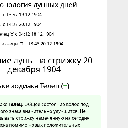
онология лунных дней
 с 13:57 19.12.1904
 с 14:27 20.12.1904
елец ♉ с 04:12 18.12.1904
лизнецы ♊ с 13:43 20.12.1904
ие луны на стрижку 20
декабря 1904
аке зодиака Телец (
+
)
наке
Телец
. Общее состояние волос под
ого знака значительно улучшится. Не
дывать стрижку намеченную на сегодня,
еска помимо новых положительных