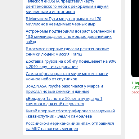
Телескоп eROSITA представил карту
рентгеновского неба с рекордными двумя
миллионами источников
В Млечном Пути могут скрываться 170
миллионов невидимых черных дыр
Астрономы подтвердили возраст Вселенной в
13,8 миллиарда лет с помощью древнейших
звёзд
В космосе впервые сделали рентгеновские
снимки людей: миссия Fram2
Доставка грузов на орбиту подешевеет на 90%
к 2040 году – исследование
Самая чёрная краска в мире может спасти
ночное небо от спутников
Шир
Зонд NASA Psyche разогнался у Марса и
(UT
прислал новые снимки и данные
расс
«Вояджер-1»: почти 50 лет в пути, а до 1
светового дня ещё не долетел
Китай впервые сфотографировал загадочный
«квазиспутник» Земли Камоалева
Российско-американский экипаж отправился
на МКС на восемь месяцев