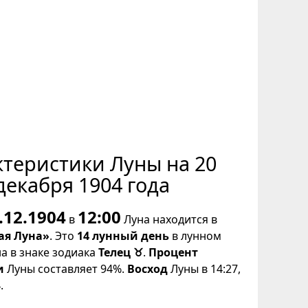
ктеристики Луны на 20
декабря 1904 года
.12.1904
12:00
в
Луна находится в
ая Луна»
. Это
14 лунный день
в лунном
на в знаке зодиака
Телец ♉
.
Процент
и
Луны составляет 94%.
Восход
Луны в 14:27,
.