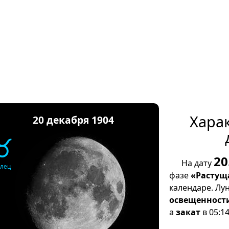
Хара
20 декабря 1904
♉
20
На дату
елец
фазе
«Растущ
календаре. Лу
освещенност
а
закат
в 05:14