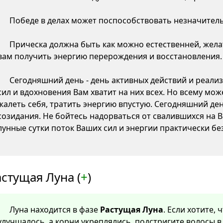
Победе в делах может поспособствовать незначитель
Прическа должна быть как можно естественней, жела
вам получить энергию перерождения и восстановления.
Сегодняшний день - день активных действий и реали
сил и вдохновения Вам хватит на них всех. Но всему мо
жалеть себя, тратить энергию впустую. Сегодняшний де
созидания. Не бойтесь надорваться от свалившихся на 
лунные сутки поток Ваших сил и энергии практически бе
стущая Луна (
+
)
Луна находится в фазе
Растущая Луна
. Если хотите,
улучшалось, а корни укреплялись, подстригите волосы в 