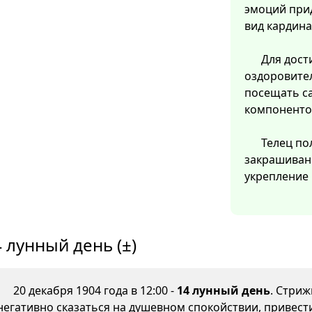
эмоций прид
вид кардина
Для дост
оздоровител
посещать с
компонентов
Телец по
закрашивани
укрепление 
 лунный день (±)
20 декабря 1904 года в 12:00 -
14 лунный день
. Стриж
негативно сказаться на душевном спокойствии, привести