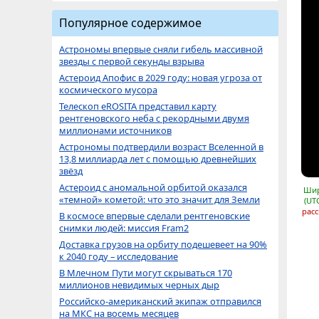
Популярное содержимое
Астрономы впервые сняли гибель массивной
звезды с первой секунды взрыва
Астероид Апофис в 2029 году: новая угроза от
космического мусора
Телескоп eROSITA представил карту
рентгеновского неба с рекордными двумя
миллионами источников
Астрономы подтвердили возраст Вселенной в
13,8 миллиарда лет с помощью древнейших
звёзд
Астероид с аномальной орбитой оказался
Шир
«темной» кометой: что это значит для Земли
(UT
расс
В космосе впервые сделали рентгеновские
снимки людей: миссия Fram2
Доставка грузов на орбиту подешевеет на 90%
к 2040 году – исследование
В Млечном Пути могут скрываться 170
миллионов невидимых черных дыр
Российско-американский экипаж отправился
на МКС на восемь месяцев