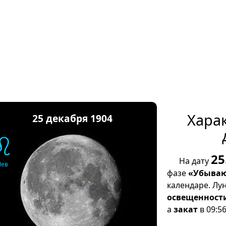
Хара
25 декабря 1904
♌
25
На дату
Лев
фазе
«Убываю
календаре. Лу
освещенност
а
закат
в 09:56