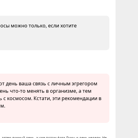
лосы можно только, если хотите
тот день ваша связь с личным эгрегором
ень что-то менять в организме, а тем
ь с космосом. Кстати, эти рекомендации в
ям.
 затем лунный день, а уже потом фаза Луны и день недели. Не