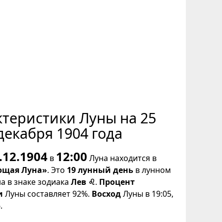
ктеристики Луны на 25
декабря 1904 года
.12.1904
12:00
в
Луна находится в
щая Луна»
. Это
19 лунный день
в лунном
на в знаке зодиака
Лев ♌
.
Процент
и
Луны составляет 92%.
Восход
Луны в 19:05,
.