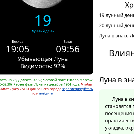
Хр
19
19 лунный день
20 лунный день
лунный день
Луна в знаке Л
Восход
Закат
19:05
09:56
Влиян
Убывающая Луна
Видимость: 92%
Луна в зн
ота: 55.75; Долгота: 37.62; Часовой пояс: Europe/Moscow
C+02:30). Расчет фазы Луны на декабрь 1904 года.
Чтобы
читать фазу Луны для Вашего города
зарегистрируйтесь
или
войдите
.
Луна в з
становятся 
посещения 
практически
укладка, ок