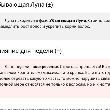
бывающая Луна (±)
Луна находится в фазе
Убывающая Луна
. Стричь во
замедлить рост волос и укрепить корни волос.
лияние дня недели (
−
)
День недели -
воскресенье
. Строго запрещается! В э
(ангелом-хранителем) максимально крепка. Если в этот д
более отрезать какую-то часть, то можно нарушить связ
полной мере относятся не только к волосам, но и к ногт
Помните, что знак зодиака является самым важным в определении влияния Луны,