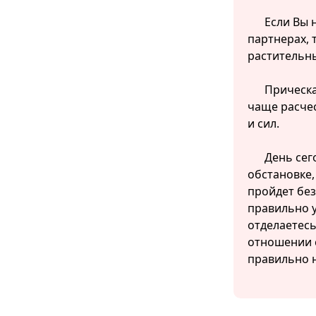
Если Вы 
партнерах, 
растительн
Прическа
чаще расчес
и сил.
День сег
обстановке,
пройдет без
правильно 
отделаетес
отношении 
правильно н