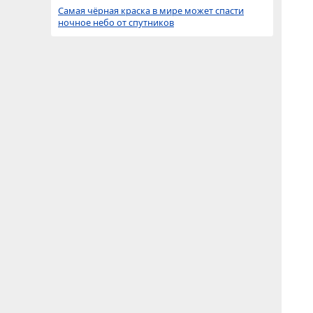
Самая чёрная краска в мире может спасти
ночное небо от спутников