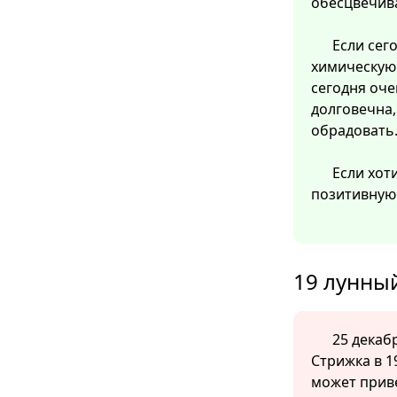
обесцвечив
Если сег
химическую 
сегодня оче
долговечна,
обрадовать
Если хот
позитивную 
19 лунный
25 декабр
Стрижка в 1
может прив