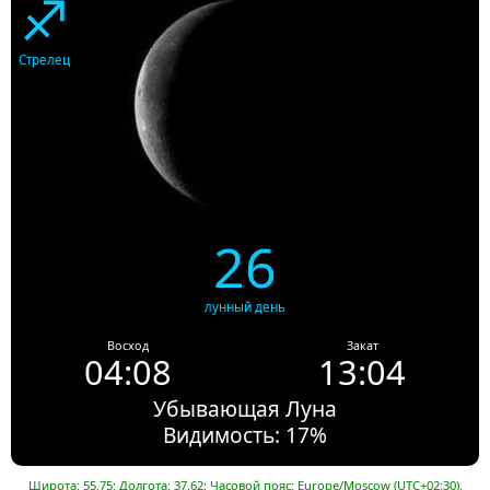
♐
Стрелец
26
лунный день
Восход
Закат
04:08
13:04
Убывающая Луна
Видимость: 17%
Широта: 55.75; Долгота: 37.62; Часовой пояс: Europe/Moscow (UTC+02:30).