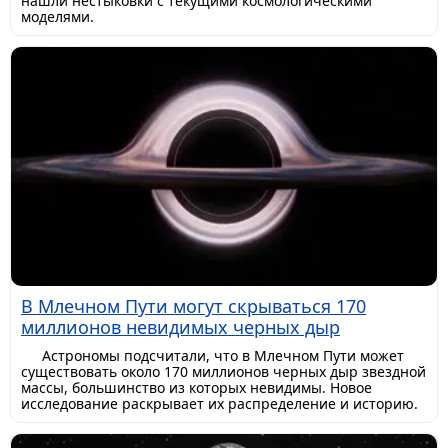
нашли нестыковки с текущими космологическими
моделями.
В Млечном Пути могут скрываться 170
миллионов невидимых черных дыр
Астрономы подсчитали, что в Млечном Пути может
существовать около 170 миллионов черных дыр звездной
массы, большинство из которых невидимы. Новое
исследование раскрывает их распределение и историю.