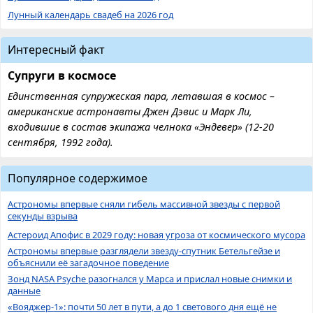
Лунный календарь свадеб на 2026 год
Интересный факт
Супруги в космосе
Единственная супружеская пара, летавшая в космос –
американские астронавты Джен Дэвис и Марк Ли,
входившие в состав экипажа челнока «Эндевер» (12-20
сентября, 1992 года).
Популярное содержимое
Астрономы впервые сняли гибель массивной звезды с первой
секунды взрыва
Астероид Апофис в 2029 году: новая угроза от космического мусора
Астрономы впервые разглядели звезду-спутник Бетельгейзе и
объяснили её загадочное поведение
Зонд NASA Psyche разогнался у Марса и прислал новые снимки и
данные
«Вояджер-1»: почти 50 лет в пути, а до 1 светового дня ещё не