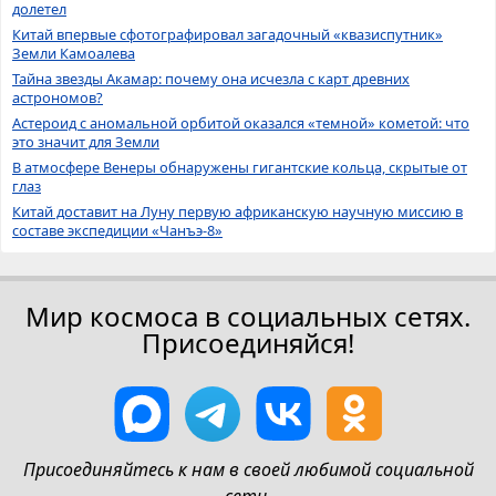
долетел
Китай впервые сфотографировал загадочный «квазиспутник»
Земли Камоалева
Тайна звезды Акамар: почему она исчезла с карт древних
астрономов?
Астероид с аномальной орбитой оказался «темной» кометой: что
это значит для Земли
В атмосфере Венеры обнаружены гигантские кольца, скрытые от
глаз
Китай доставит на Луну первую африканскую научную миссию в
составе экспедиции «Чанъэ-8»
Мир космоса в социальных сетях.
Присоединяйся!
Присоединяйтесь к нам в своей любимой социальной
сети.