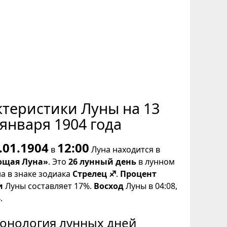
ктеристики Луны на 13
января 1904 года
.01.1904
12:00
в
Луна находится в
щая Луна»
. Это
26 лунный день
в лунном
на в знаке зодиака
Стрелец ♐
.
Процент
и
Луны составляет 17%.
Восход
Луны в 04:08,
.
онология лунных дней