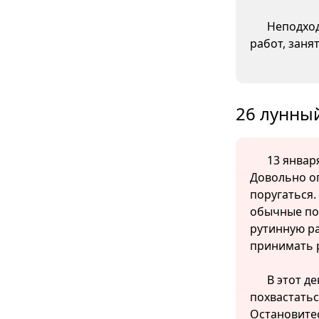
Неподход
работ, заня
26 лунный
13 января
Довольно оп
поругаться.
обычные пов
рутинную ра
принимать 
В этот д
похвастатьс
Остановитес