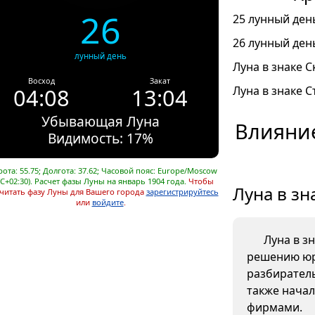
26
25 лунный день
26 лунный день
лунный день
Луна в знаке С
Восход
Закат
04:08
13:04
Луна в знаке С
Убывающая Луна
Влияние
Видимость: 17%
ота: 55.75; Долгота: 37.62; Часовой пояс: Europe/Moscow
C+02:30). Расчет фазы Луны на январь 1904 года.
Чтобы
Луна в зн
читать фазу Луны для Вашего города
зарегистрируйтесь
или
войдите
.
Луна в з
решению юр
разбиратель
также начал
фирмами.