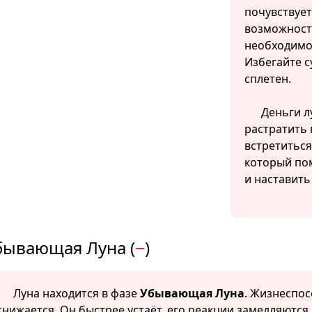
почувствует
возможност
необходимо
Избегайте с
сплетен.
Деньги л
растратить 
встретиться
который по
и наставить
бывающая Луна (
−
)
Луна находится в фазе
Убывающая Луна
. Жизнеспо
снижается. Он быстрее устаёт, его реакции замедляются