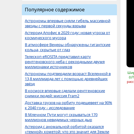
Популярное содержимое
Астрономы впервые сняли гибель массивной
звезды с первой секунды взрыва
Астероид Апофис в 2029 году: новая угроза от
космического мусора
В атмосфере Венеры обнаружены гигантские
кольца, скрытые от глаз
Телескоп eROSITA представил карту
рентгеновского неба с рекордными двумя
миллионами источников
Шир
Астрономы подтвердили возраст Вселенной в
(UT
13,8 миллиарда лет с помощью древнейших
расс
звёзд
В космосе впервые сделали рентгеновские
снимки людей: миссия Fram2
Доставка грузов на орбиту подешевеет на 90%
к 2040 году – исследование
В Млечном Пути могут скрываться 170
миллионов невидимых черных дыр
Астероид с аномальной орбитой оказался
«темной» кометой: что это значит для Земли