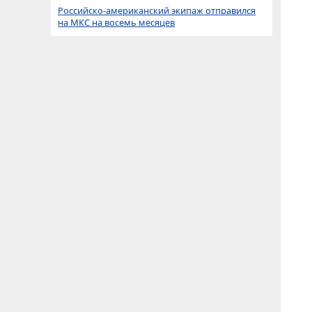
Российско-американский экипаж отправился
на МКС на восемь месяцев