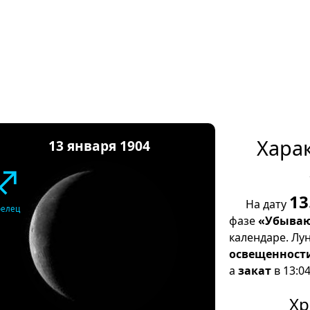
Хара
13 января 1904
♐
13
На дату
релец
фазе
«Убываю
календаре. Лу
освещенност
а
закат
в 13:04
Хр