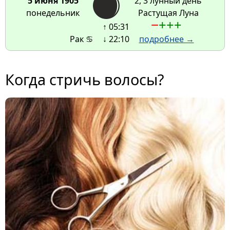
5 июня 1905
2, 3 лунный день
понедельник
Растущая Луна
−
+
+
+
↑ 05:31
Рак ♋
↓ 22:10
подробнее →
Когда стричь волосы?