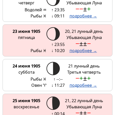
четверг
Убывающая Луна
−
−
±
+
Водолей ♒
↑ 23:35
Рыбы ♓
↓ 09:11
подробнее →
23 июня 1905
20, 21 лунный день
пятница
Убывающая Луна
−
±
±
−
↑ 23:55
Рыбы ♓
↓ 10:20
подробнее →
24 июня 1905
21 лунный день
суббота
Третья четверть
−
+
±
+
Рыбы ♓
↑ --:--
Овен ♈
↓ 11:27
подробнее →
25 июня 1905
21, 22 лунный день
воскресенье
Убывающая Луна
−
±
±
−
↑ 00:14