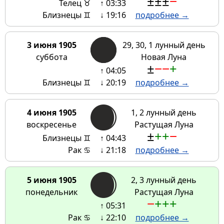
±
±
±
−
Телец ♉
↑ 03:33
Близнецы ♊
↓ 19:16
подробнее →
3 июня 1905
29, 30, 1 лунный день
суббота
Новая Луна
±
−
−
+
↑ 04:05
Близнецы ♊
↓ 20:19
подробнее →
4 июня 1905
1, 2 лунный день
воскресенье
Растущая Луна
±
+
+
−
Близнецы ♊
↑ 04:43
Рак ♋
↓ 21:18
подробнее →
5 июня 1905
2, 3 лунный день
понедельник
Растущая Луна
−
+
+
+
↑ 05:31
Рак ♋
↓ 22:10
подробнее →