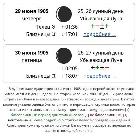
29 июня 1905
25, 26 лунный день
четверг
Убывающая Луна
+
−
±
+
Телец ♉
↑ 01:36
Близнецы ♊
↓ 17:01
подробнее →
30 июня 1905
26, 27 лунный день
пятница
Убывающая Луна
±
+
±
−
↑ 02:05
Близнецы ♊
↓ 18:07
подробнее →
В лунном календаре стрижек на июнь 1905 года в первой колонке указано
число месяца и день недели. Во второй колонке - лунный день и фаза луны.
В третьей - Луна в знаке зодиака. В четвертой - восход и закат Луны. В пятой
колонке указана оценка благоприятного периода для стрижки волос, которая
состоит из 4 знаков, которые могут принимать следующие значения:
[+]
благоприятный период для стрижки волос
,
[−] не благоприятный
,
[±]
нейтральный
. Более подробно о стрижке волос в определенный день и
благоприятном периоде для стрижки Вы можете посмотреть, перейдя по
ссылке в последней колонке.