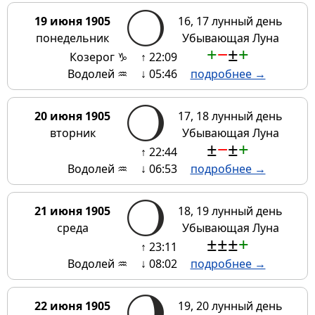
19 июня 1905
16, 17 лунный день
понедельник
Убывающая Луна
+
−
±
+
Козерог ♑
↑ 22:09
Водолей ♒
↓ 05:46
подробнее →
20 июня 1905
17, 18 лунный день
вторник
Убывающая Луна
±
−
±
+
↑ 22:44
Водолей ♒
↓ 06:53
подробнее →
21 июня 1905
18, 19 лунный день
среда
Убывающая Луна
±
±
±
+
↑ 23:11
Водолей ♒
↓ 08:02
подробнее →
22 июня 1905
19, 20 лунный день