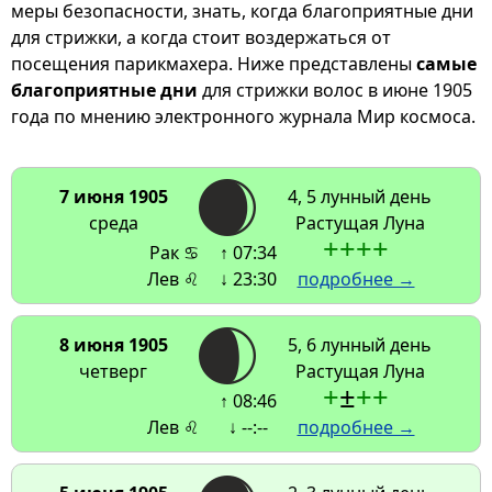
меры безопасности, знать, когда благоприятные дни
для стрижки, а когда стоит воздержаться от
посещения парикмахера. Ниже представлены
самые
благоприятные дни
для стрижки волос в июне 1905
года по мнению электронного журнала Мир космоса.
7 июня 1905
4, 5 лунный день
среда
Растущая Луна
+
+
+
+
Рак ♋
↑ 07:34
Лев ♌
↓ 23:30
подробнее →
8 июня 1905
5, 6 лунный день
четверг
Растущая Луна
+
±
+
+
↑ 08:46
Лев ♌
↓ --:--
подробнее →