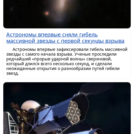
Астрономы впервые сняли гибель
массивной звезды с первой секунды взрыва
Астрономы впервые зафиксировали гибель массивной
звезды с самого начала взрыва. Ученые проследили
редчайший «прорыв ударной волны» сверхновой,
который длился всего несколько секунд, и сделали
неожиданные открытия о разнообразии путей гибели
звезд.