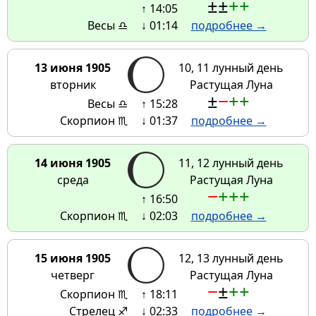
±
±
+
+
↑ 14:05
Весы ♎
↓ 01:14
подробнее →
13 июня 1905
10, 11 лунный день
вторник
Растущая Луна
±
−
+
+
Весы ♎
↑ 15:28
Скорпион ♏
↓ 01:37
подробнее →
14 июня 1905
11, 12 лунный день
среда
Растущая Луна
−
+
+
+
↑ 16:50
Скорпион ♏
↓ 02:03
подробнее →
15 июня 1905
12, 13 лунный день
четверг
Растущая Луна
−
±
+
+
Скорпион ♏
↑ 18:11
Стрелец ♐
↓ 02:33
подробнее →