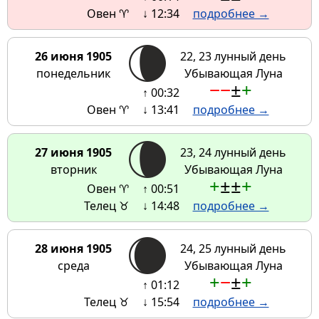
Овен ♈
↓ 12:34
подробнее →
26 июня 1905
22, 23 лунный день
понедельник
Убывающая Луна
−
−
±
+
↑ 00:32
Овен ♈
↓ 13:41
подробнее →
27 июня 1905
23, 24 лунный день
вторник
Убывающая Луна
+
±
±
+
Овен ♈
↑ 00:51
Телец ♉
↓ 14:48
подробнее →
28 июня 1905
24, 25 лунный день
среда
Убывающая Луна
+
−
±
+
↑ 01:12
Телец ♉
↓ 15:54
подробнее →