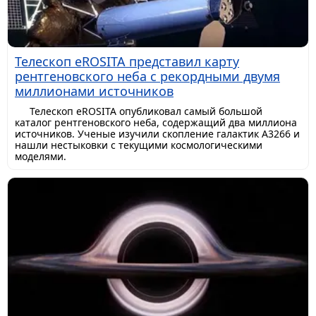
Телескоп eROSITA представил карту
рентгеновского неба с рекордными двумя
миллионами источников
Телескоп eROSITA опубликовал самый большой
каталог рентгеновского неба, содержащий два миллиона
источников. Ученые изучили скопление галактик A3266 и
нашли нестыковки с текущими космологическими
моделями.