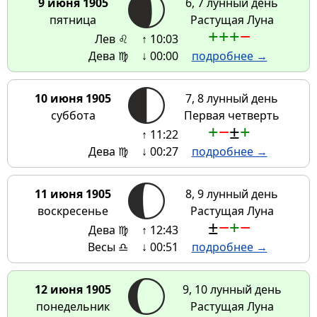
9 июня 1905
6, 7 лунный день
пятница
Растущая Луна
+
+
+
−
Лев ♌
↑ 10:03
Дева ♍
↓ 00:00
подробнее →
10 июня 1905
7, 8 лунный день
суббота
Первая четверть
+
−
±
+
↑ 11:22
Дева ♍
↓ 00:27
подробнее →
11 июня 1905
8, 9 лунный день
воскресенье
Растущая Луна
±
−
+
−
Дева ♍
↑ 12:43
Весы ♎
↓ 00:51
подробнее →
12 июня 1905
9, 10 лунный день
понедельник
Растущая Луна