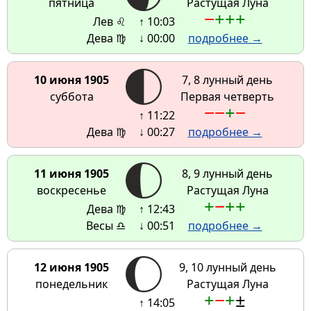
пятница
Растущая Луна
−
+
+
+
Лев ♌
↑ 10:03
Дева ♍
↓ 00:00
подробнее →
10 июня 1905
7, 8 лунный день
суббота
Первая четверть
−
−
+
−
↑ 11:22
Дева ♍
↓ 00:27
подробнее →
11 июня 1905
8, 9 лунный день
воскресенье
Растущая Луна
+
−
+
+
Дева ♍
↑ 12:43
Весы ♎
↓ 00:51
подробнее →
12 июня 1905
9, 10 лунный день
понедельник
Растущая Луна
+
−
+
±
↑ 14:05