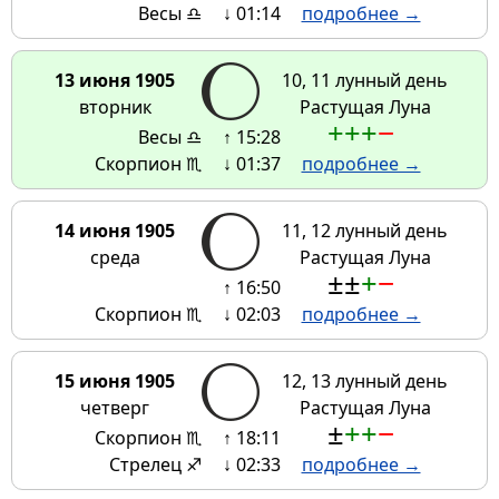
Весы ♎
↓ 01:14
подробнее →
13 июня 1905
10, 11 лунный день
вторник
Растущая Луна
+
+
+
−
Весы ♎
↑ 15:28
Скорпион ♏
↓ 01:37
подробнее →
14 июня 1905
11, 12 лунный день
среда
Растущая Луна
±
±
+
−
↑ 16:50
Скорпион ♏
↓ 02:03
подробнее →
15 июня 1905
12, 13 лунный день
четверг
Растущая Луна
±
+
+
−
Скорпион ♏
↑ 18:11
Стрелец ♐
↓ 02:33
подробнее →