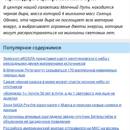
В центре нашей галактики Млечный Путь находится
черная дыра, масса которой 4 миллиона масс Солнца.
Однако, эта черная дыра не поглощает всю материю
вокруг, а выбрасывает огромные джеты энергии, которые
могут распространяться на миллионы световых лет.
Популярное содержимое
Телескоп eROSITA представил карту рентгеновского неба с
рекордными двумя миллионами источников
В Млечном Пути могут скрываться 170 миллионов невидимых
черных дыр
Самая чёрная краска в мире может спасти ночное небо от
спутников
«Вояджер-1»: почти 50 лет в пути, а до 1 светового дня ещё не
долетел
Зонд NASA Psyche разогнался у Марса и прислал новые снимки и
данные
Астрономы впервые разглядели звезду-спутник Бетельгейзе и
объяснили её загадочное поведение
Российско-американский экипаж отправился на МКС на восемь