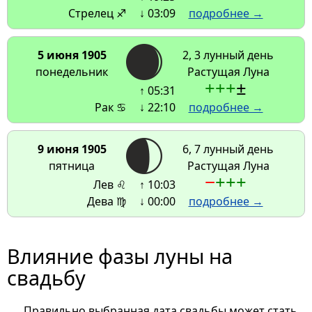
Стрелец ♐
↓ 03:09
подробнее →
5 июня 1905
2, 3 лунный день
понедельник
Растущая Луна
+
+
+
±
↑ 05:31
Рак ♋
↓ 22:10
подробнее →
9 июня 1905
6, 7 лунный день
пятница
Растущая Луна
−
+
+
+
Лев ♌
↑ 10:03
Дева ♍
↓ 00:00
подробнее →
Влияние фазы луны на
свадьбу
Правильно выбранная дата свадьбы может стать