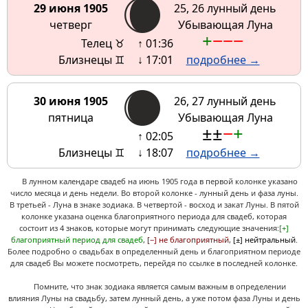
29 июня 1905
25, 26 лунный день
четверг
Убывающая Луна
+
−
−
−
Телец ♉
↑ 01:36
Близнецы ♊
↓ 17:01
подробнее →
30 июня 1905
26, 27 лунный день
пятница
Убывающая Луна
±
±
−
+
↑ 02:05
Близнецы ♊
↓ 18:07
подробнее →
В лунном календаре свадеб на июнь 1905 года в первой колонке указано
число месяца и день недели. Во второй колонке - лунный день и фаза луны.
В третьей - Луна в знаке зодиака. В четвертой - восход и закат Луны. В пятой
колонке указана оценка благоприятного периода для свадеб, которая
состоит из 4 знаков, которые могут принимать следующие значения:
[+]
благоприятный период для свадеб
,
[−] не благоприятный
,
[±] нейтральный
.
Более подробно о свадьбах в определенный день и благоприятном периоде
для свадеб Вы можете посмотреть, перейдя по ссылке в последней колонке.
Помните, что знак зодиака является самым важным в определении
влияния Луны на свадьбу, затем лунный день, а уже потом фаза Луны и день