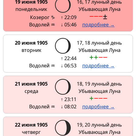
19 июня 1905
16, 17 лунный день
понедельник
Убывающая Луна
−
−
−
±
Козерог ♑
↑ 22:09
Водолей ♒
↓ 05:46
подробнее →
20 июня 1905
17, 18 лунный день
вторник
Убывающая Луна
+
+
−
−
↑ 22:44
Водолей ♒
↓ 06:53
подробнее →
21 июня 1905
18, 19 лунный день
среда
Убывающая Луна
+
−
−
−
↑ 23:11
Водолей ♒
↓ 08:02
подробнее →
22 июня 1905
19, 20 лунный день
четверг
Убывающая Луна