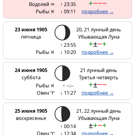
+
−
−
−
Водолей ♒
↑ 23:35
Рыбы ♓
↓ 09:11
подробнее →
23 июня 1905
20, 21 лунный день
пятница
Убывающая Луна
+
±
−
+
↑ 23:55
Рыбы ♓
↓ 10:20
подробнее →
24 июня 1905
21 лунный день
суббота
Третья четверть
+
±
−
−
Рыбы ♓
↑ --:--
Овен ♈
↓ 11:27
подробнее →
25 июня 1905
21, 22 лунный день
воскресенье
Убывающая Луна
±
+
−
+
↑ 00:14
Овен ♈
↓ 12:34
подробнее →