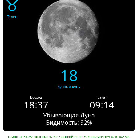
♉
Телец
18
лунный день
Восход
Закат
18:37
09:14
Убывающая Луна
Видимость: 92%
Широта: 55.75; Долгота: 37.62; Часовой пояс: Europe/Moscow (UTC+02:30).