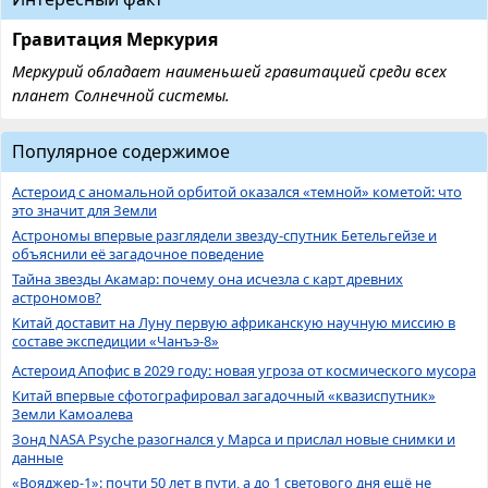
Гравитация Меркурия
Меркурий обладает наименьшей гравитацией среди всех
планет Солнечной системы.
Популярное содержимое
Астероид с аномальной орбитой оказался «темной» кометой: что
это значит для Земли
Астрономы впервые разглядели звезду-спутник Бетельгейзе и
объяснили её загадочное поведение
Тайна звезды Акамар: почему она исчезла с карт древних
астрономов?
Китай доставит на Луну первую африканскую научную миссию в
составе экспедиции «Чанъэ-8»
Астероид Апофис в 2029 году: новая угроза от космического мусора
Китай впервые сфотографировал загадочный «квазиспутник»
Земли Камоалева
Зонд NASA Psyche разогнался у Марса и прислал новые снимки и
данные
«Вояджер-1»: почти 50 лет в пути, а до 1 светового дня ещё не