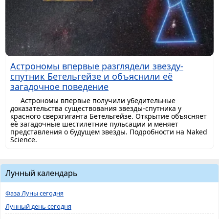
Астрономы впервые разглядели звезду-
спутник Бетельгейзе и объяснили её
загадочное поведение
Астрономы впервые получили убедительные
доказательства существования звезды-спутника у
красного сверхгиганта Бетельгейзе. Открытие объясняет
её загадочные шестилетние пульсации и меняет
представления о будущем звезды. Подробности на Naked
Science.
Лунный календарь
Фаза Луны сегодня
Лунный день сегодня