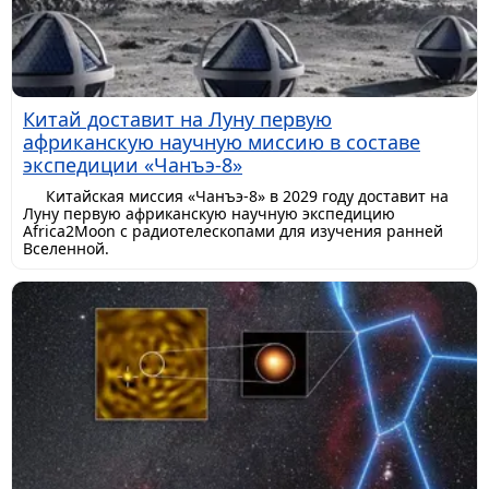
Китай доставит на Луну первую
африканскую научную миссию в составе
экспедиции «Чанъэ-8»
Китайская миссия «Чанъэ-8» в 2029 году доставит на
Луну первую африканскую научную экспедицию
Africa2Moon с радиотелескопами для изучения ранней
Вселенной.