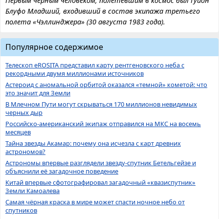
Первым черным человеком, полетевшим в космос был Гуйон
Блуфо Младший, входивший в состав экипажа третьего
полета «Чэллинджера» (30 августа 1983 года).
Популярное содержимое
Телескоп eROSITA представил карту рентгеновского неба с
рекордными двумя миллионами источников
Астероид с аномальной орбитой оказался «темной» кометой: что
это значит для Земли
В Млечном Пути могут скрываться 170 миллионов невидимых
черных дыр
Российско-американский экипаж отправился на МКС на восемь
месяцев
Тайна звезды Акамар: почему она исчезла с карт древних
астрономов?
Астрономы впервые разглядели звезду-спутник Бетельгейзе и
объяснили её загадочное поведение
Китай впервые сфотографировал загадочный «квазиспутник»
Земли Камоалева
Самая чёрная краска в мире может спасти ночное небо от
спутников