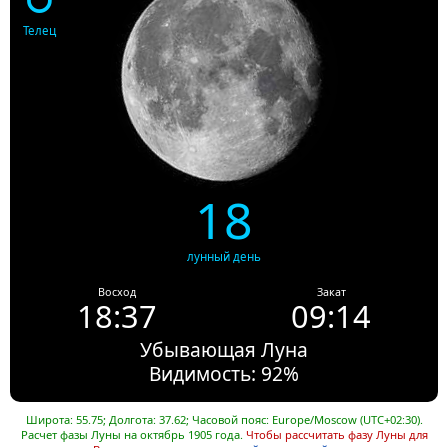
Телец
18
лунный день
Восход
Закат
18:37
09:14
Убывающая Луна
Видимость: 92%
Широта: 55.75; Долгота: 37.62; Часовой пояс: Europe/Moscow (UTC+02:30).
Расчет фазы Луны на октябрь 1905 года.
Чтобы рассчитать фазу Луны для