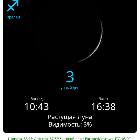
♐
Стрелец
3
лунный день
Восход
Закат
10:43
16:38
Растущая Луна
Видимость: 3%
Широта: 55.75; Долгота: 37.62; Часовой пояс: Europe/Moscow (UTC+03:00).