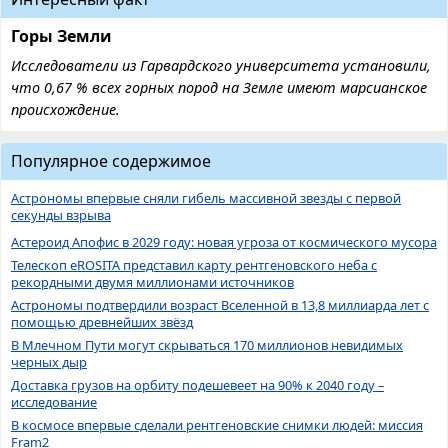
Горы Земли
Исследователи из Гарвардского университета установили,
что 0,67 % всех горных пород на Земле имеют марсианское
происхождение.
Популярное содержимое
Астрономы впервые сняли гибель массивной звезды с первой
секунды взрыва
Астероид Апофис в 2029 году: новая угроза от космического мусора
Телескоп eROSITA представил карту рентгеновского неба с
рекордными двумя миллионами источников
Астрономы подтвердили возраст Вселенной в 13,8 миллиарда лет с
помощью древнейших звёзд
В Млечном Пути могут скрываться 170 миллионов невидимых
черных дыр
Доставка грузов на орбиту подешевеет на 90% к 2040 году –
исследование
В космосе впервые сделали рентгеновские снимки людей: миссия
Fram2