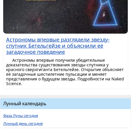
Астрономы впервые разглядели звезду-
спутник Бетельгейзе и объяснили её
загадочное поведение
Астрономы впервые получили убедительные
доказательства существования звезды-спутника у
красного сверхгиганта Бетельгейзе. Открытие объясняет
её загадочные шестилетние пульсации и меняет
представления о будущем звезды. Подробности на Naked
Science.
Лунный календарь
Фаза Луны сегодня
Лунный день сегодня