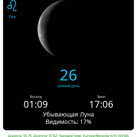
♌
Лев
26
лунный день
Восход
Закат
01:09
17:06
Убывающая Луна
Видимость: 17%
Широта: 55.75; Долгота: 37.62; Часовой пояс: Europe/Moscow (UTC+03:00).