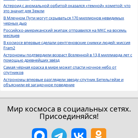
Астероид с аномальной орбитой оказался «темной» кометой: что
это значит для Земли
В Млечном Пути могут скрываться 170 миллионов невидимых
черных дыр
Российско-американский экипаж отправился на МКС на восемь
месяцев
В космосе впервые сделали рентгеновские снимки людей: миссия
Fram2
Астрономы подтвердили возраст Вселенной в 13,8 миллиарда лет с
помощью древнейших звёзд
Самая чёрная краска в мире может спасти ночное небо от
спутников
Астрономы впервые разглядели звезду-спутник Бетельгейзе и
объяснили её загадочное поведение
Мир космоса в социальных сетях.
Присоединяйся!