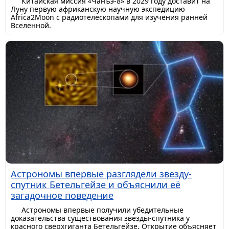
Китайская миссия «Чанъэ-8» в 2029 году доставит на
Луну первую африканскую научную экспедицию
Africa2Moon с радиотелескопами для изучения ранней
Вселенной.
Астрономы впервые разглядели звезду-
спутник Бетельгейзе и объяснили её
загадочное поведение
Астрономы впервые получили убедительные
доказательства существования звезды-спутника у
красного сверхгиганта Бетельгейзе. Открытие объясняет