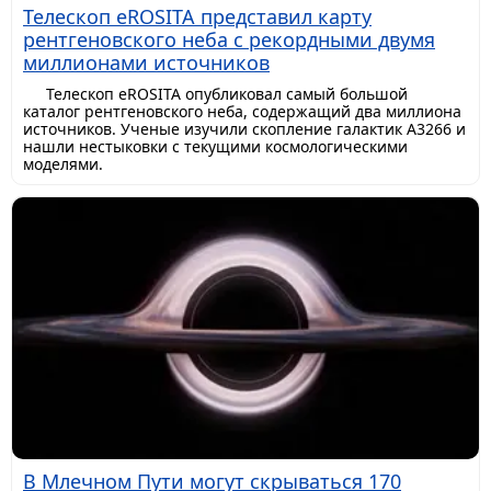
Телескоп eROSITA представил карту
рентгеновского неба с рекордными двумя
миллионами источников
Телескоп eROSITA опубликовал самый большой
каталог рентгеновского неба, содержащий два миллиона
источников. Ученые изучили скопление галактик A3266 и
нашли нестыковки с текущими космологическими
моделями.
В Млечном Пути могут скрываться 170