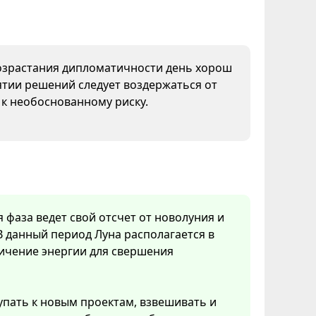
 возрастания дипломатичности день хорош
ятии решений следует воздержаться от
 к необоснованному риску.
я фаза ведет свой отсчет от новолуния и
В данный период Луна располагается в
личение энергии для свершения
упать к новым проектам, взвешивать и