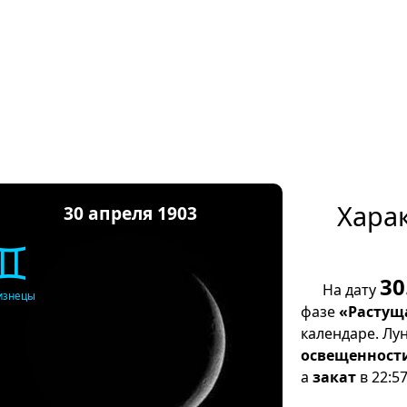
Хара
30 апреля 1903
♊
30
На дату
изнецы
фазе
«Растущ
календаре. Лу
освещенност
а
закат
в 22:57