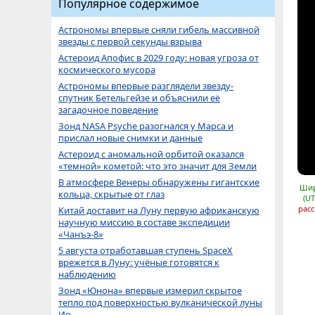
Популярное содержимое
Астрономы впервые сняли гибель массивной
звезды с первой секунды взрыва
Астероид Апофис в 2029 году: новая угроза от
космического мусора
Астрономы впервые разглядели звезду-
спутник Бетельгейзе и объяснили её
загадочное поведение
Зонд NASA Psyche разогнался у Марса и
прислал новые снимки и данные
Астероид с аномальной орбитой оказался
«темной» кометой: что это значит для Земли
В атмосфере Венеры обнаружены гигантские
Шир
кольца, скрытые от глаз
(UT
расс
Китай доставит на Луну первую африканскую
научную миссию в составе экспедиции
«Чанъэ-8»
5 августа отработавшая ступень SpaceX
врежется в Луну: учёные готовятся к
наблюдению
Зонд «Юнона» впервые измерил скрытое
тепло под поверхностью вулканической луны
Ио