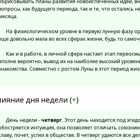
обрисовывать планы развития новоиспеченных идей, в
вопросы, как будущего периода, так и те, что остались
месяца.
На физиологическом уровне в первую лунную фазу о
еще довольно мала во всех сферах жизни, будь то самоч
Как и в работе, в личной сфере настает этап перео
вполне вероятно, вывод их на наиболее высокий уровен
знакомства. Совместно с ростом Луны в этот период жиз
лияние дня недели (
+
)
День недели -
четверг
. Этот день находится под эгид
обостряется интуиция, она позволяет отличать союзнико
славу, почет, успех в обществе. В четверг удаются все дел