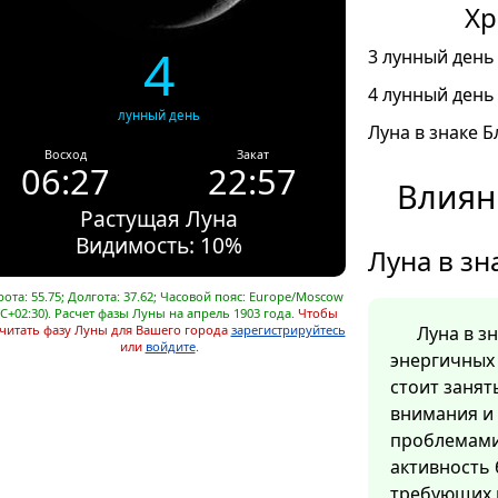
Хр
4
3 лунный день 
4 лунный день 
лунный день
Луна в знаке Б
Восход
Закат
06:27
22:57
Влиян
Растущая Луна
Видимость: 10%
Луна в зн
ота: 55.75; Долгота: 37.62; Часовой пояс: Europe/Moscow
C+02:30). Расчет фазы Луны на апрель 1903 года.
Чтобы
читать фазу Луны для Вашего города
зарегистрируйтесь
Луна в з
или
войдите
.
энергичных 
стоит заня
внимания и
проблемами
активность 
требующих 