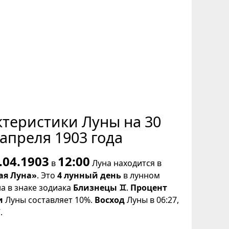
ктеристики Луны на 30
апреля 1903 года
.04.1903
12:00
в
Луна находится в
ая Луна»
. Это
4 лунный день
в лунном
на в знаке зодиака
Близнецы ♊
.
Процент
и
Луны составляет 10%.
Восход
Луны в 06:27,
.