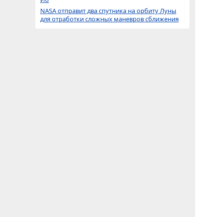
NASA отправит два спутника на орбиту Луны
для отработки сложных маневров сближения