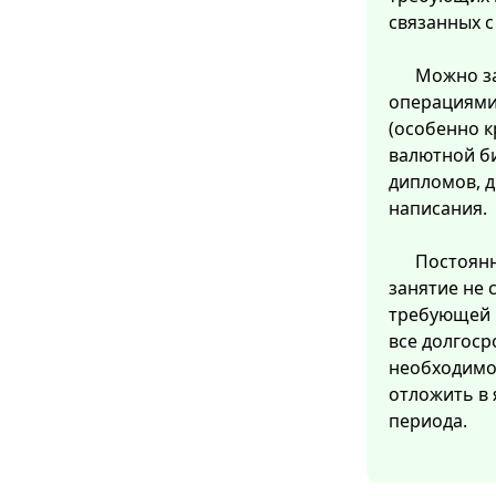
связанных 
Можно з
операциями
(особенно 
валютной б
дипломов, д
написания.
Постоянн
занятие не 
требующей 
все долгоср
необходимо 
отложить в 
периода.