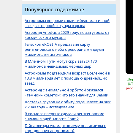
Популярное содержимое
Астрономы впервые сняли гибель массивной
звезды с первой секунды взрыва
Астероид Апофис в 2029 году: новая угроза от
космического мусора
Телескоп eROSITA представил карту
рентгеновского неба с рекордными двумя
миллионами источников
В Млечном Пути могут скрываться 170
миллионов невидимых черных дыр
Астрономы подтвердили возраст Вселенной в
13,8 миллиарда лет с помощью древнейших
Шир
звёзд
(UT
расс
Астероид с аномальной орбитой оказался
«темной» кометой: что это значит для Земли
Доставка грузов на орбиту подешевеет на 90%
к 2040 году – исследование
В космосе впервые сделали рентгеновские
снимки людей: миссия Fram2
Тайна звезды Акамар: почему она исчезла с
карт древних астрономов?