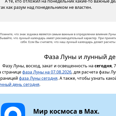
А те, кто отложил на понедельник какие-то важные д
так как разум над понедельником не властен.
Помните, что знак зодиака является самым важным в определении влияния Луны,
абывайте, что лунный календарь имеет рекомендательный характер. При принят
себя. Если Вы считаете, что наш лунный календарь делает расчет
Фаза Луны и лунный де
Фазу Луны, восход, закат и освещенность на
сегодня
, 
а странице
фаза Луны на 07.08.2026
, для расчета фазы Л
траницей
фаза Луны сегодня
. А также, чтобы узнать как
унный день сегодня
.
Мир космоса в Max.