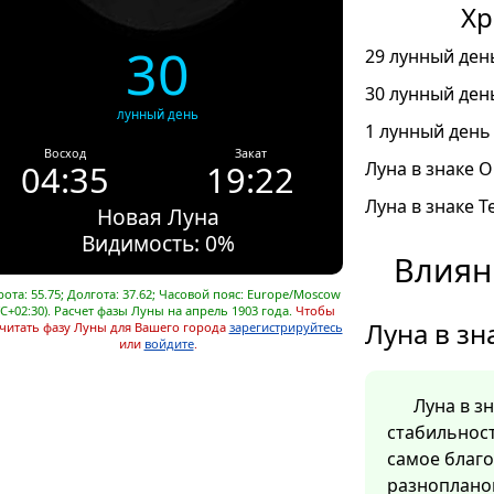
Хр
30
29 лунный день
30 лунный день
лунный день
1 лунный день 
Восход
Закат
04:35
19:22
Луна в знаке О
Луна в знаке Т
Новая Луна
Видимость: 0%
Влиян
ота: 55.75; Долгота: 37.62; Часовой пояс: Europe/Moscow
C+02:30). Расчет фазы Луны на апрель 1903 года.
Чтобы
Луна в зн
читать фазу Луны для Вашего города
зарегистрируйтесь
или
войдите
.
Луна в з
стабильност
самое благ
разноплано