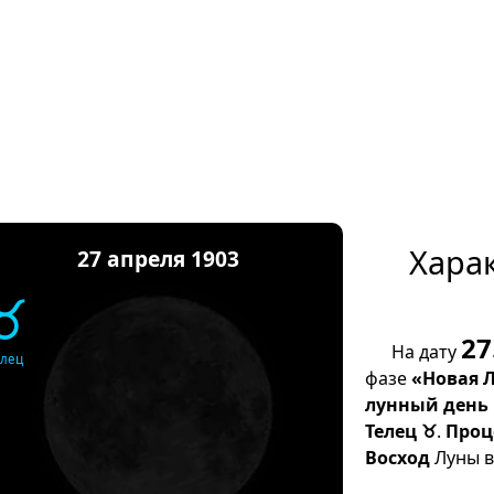
Хара
27 апреля 1903
♉
27
На дату
елец
фазе
«Новая 
лунный день
Телец ♉
.
Проц
Восход
Луны в 