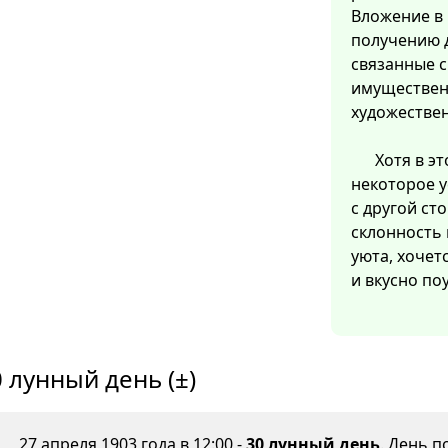
Вложение в 
получению д
связанные 
имуществен
художестве
Хотя в э
некоторое 
с другой ст
склонность 
уюта, хочет
и вкусно по
 лунный день (±)
27 апреля 1903 года в 12:00 -
30 лунный день
. День 